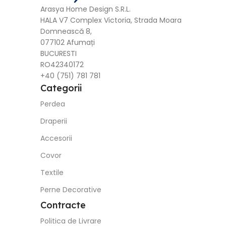
Arasya Home Design S.R.L.
HALA V7 Complex Victoria, Strada Moara
Domnească 8,
077102 Afumați
BUCURESTI
RO42340172
+40 (751) 781 781
Categorii
Perdea
Draperii
Accesorii
Covor
Textile
Perne Decorative
Contracte
Politica de Livrare