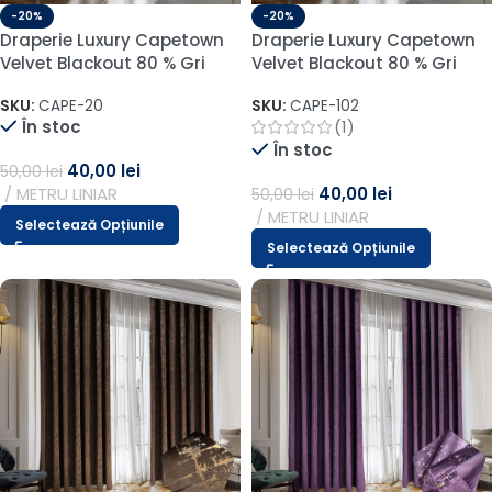
-20%
-20%
Draperie Luxury Capetown
Draperie Luxury Capetown
Velvet Blackout 80 % Gri
Velvet Blackout 80 % Gri
SKU:
CAPE-20
SKU:
CAPE-102
În stoc
(1)
În stoc
40,00
lei
50,00
lei
METRU LINIAR
40,00
lei
50,00
lei
METRU LINIAR
Selectează Opțiunile
Selectează Opțiunile