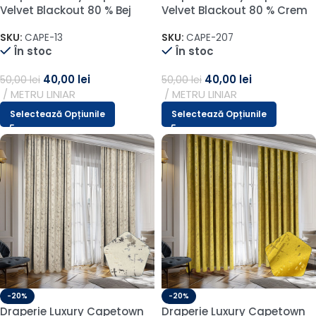
Velvet Blackout 80 % Bej
Velvet Blackout 80 % Crem
SKU:
CAPE-13
SKU:
CAPE-207
În stoc
În stoc
40,00
lei
40,00
lei
50,00
lei
50,00
lei
METRU LINIAR
METRU LINIAR
Selectează Opțiunile
Selectează Opțiunile
-20%
-20%
Draperie Luxury Capetown
Draperie Luxury Capetown