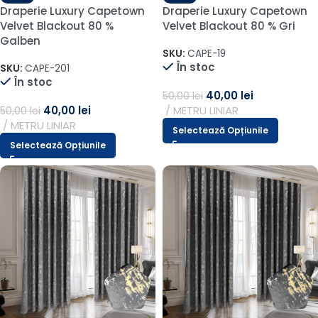
Draperie Luxury Capetown
Draperie Luxury Capetown
Velvet Blackout 80 %
Velvet Blackout 80 % Gri
Galben
SKU:
CAPE-19
În stoc
SKU:
CAPE-201
În stoc
40,00
lei
50,00
lei
40,00
lei
METRU LINIAR
50,00
lei
METRU LINIAR
Selectează Opțiunile
Selectează Opțiunile