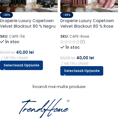
-20%
-20%
Draperie Luxury Capetown
Draperie Luxury Capetown
Velvet Blackout 80 % Negru
Velvet Blackout 80 % Rose
SKU:
CAPE-114
SKU:
CAPE-Rose
În stoc
(1)
În stoc
40,00
lei
50,00
lei
METRU LINIAR
40,00
lei
50,00
lei
METRU LINIAR
Selectează Opțiunile
Selectează Opțiunile
Încarcă mai multe produse