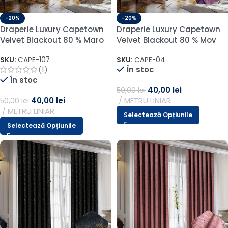
-20%
-20%
Draperie Luxury Capetown
Draperie Luxury Capetown
Velvet Blackout 80 % Maro
Velvet Blackout 80 % Mov
SKU:
CAPE-107
SKU:
CAPE-04
(1)
În stoc
În stoc
40,00
lei
50,00
lei
40,00
lei
METRU LINIAR
50,00
lei
METRU LINIAR
Selectează Opțiunile
Selectează Opțiunile