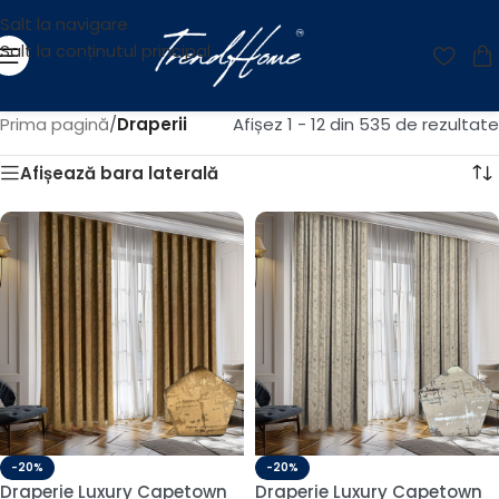
Salt la navigare
Salt la conținutul principal
Prima pagină
/
Draperii
Afișez 1 - 12 din 535 de rezultate
Afișează bara laterală
-20%
-20%
Draperie Luxury Capetown
Draperie Luxury Capetown