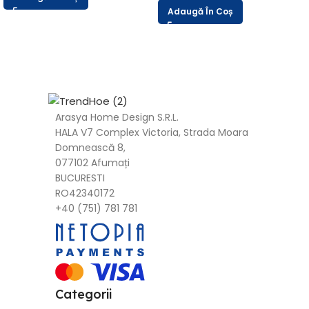
Adaugă În Coș
Arasya Home Design S.R.L.
HALA V7 Complex Victoria, Strada Moara
Domnească 8,
077102 Afumați
BUCURESTI
RO42340172
+40 (751) 781 781
Categorii