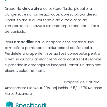
Draperiile
de catifea
cu textura fluida, placute la
atingere, ce nu formeaza cute, opresc patrunderea
luminii solare si au rol termic de a izola fata de
temperaturile scazute din anotimpul rece cat si fata
de canicula.
Rolul
draperiilor
intr-o incapere este crearea unei
atmosfere primitoare, calduroasa si confortabila.
Perdelele si draperiile finite au fost concepute pentru
a veni in ajutorul acelor clienti care cauta solutii rapide
si practice in amenajarea incaperii. Pentru un ambient
discret, select si subtil.
Draperie de Catifea
Amsterdam Blackout 90% Bej Închis L2.5/ H2.79 Rejansa
Multe Buzunare
Specificații: