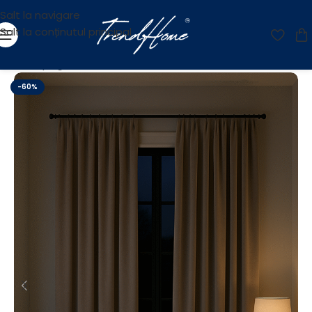
Salt la navigare
Salt la conținutul principal
Prima pagină
/
Reducere
-60%