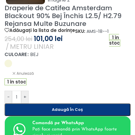
Draperie de Catifea Amsterdam
Blackout 90% Bej Închis L2.5/ H2.79
Rejansa Multe Buzunare
Adăugați la lista de dorințe
SKU:
AMS-18--1
101,00
lei
1 în
254,00
lei
stoc
METRU LINIAR
CULOARE
BEJ
Anulează
1 în stoc
-
+
Adaugă În Coș