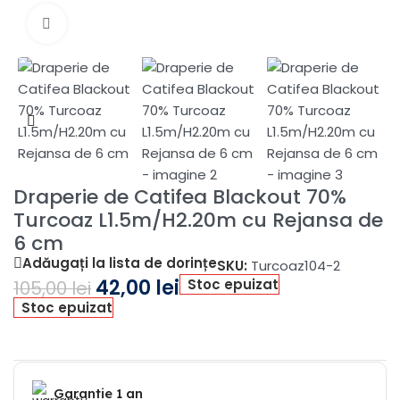
Fă clic pentru a mări
Draperie de Catifea Blackout 70%
Turcoaz L1.5m/H2.20m cu Rejansa de
6 cm
Adăugați la lista de dorințe
SKU:
Turcoaz104-2
42,00
lei
Stoc epuizat
105,00
lei
Stoc epuizat
Garantie 1 an