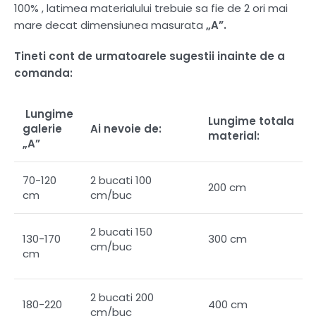
100% , latimea materialului trebuie sa fie de 2 ori mai
mare decat dimensiunea masurata
„A”.
Tineti cont de urmatoarele sugestii inainte de a
comanda:
Lungime
Lungime totala
galerie
Ai nevoie de:
material:
„A”
70-120
2 bucati 100
200 cm
cm
cm/buc
2 bucati 150
130-170
300 cm
cm/buc
cm
2 bucati 200
180-220
400 cm
cm/buc