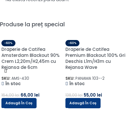
Produse la preț special
-60%
-60%
Draperie de Catifea
Draperie de Catifea
Amsterdam Blackout 90%
Premium Blackout 100% Gri
Crem L2,20m/H2,45m cu
Deschis L1m/H3m cu
Rejansa de 6cm
Rejansa Wave
SKU:
AMS-430
SKU:
PANAMA 103--2
În stoc
În stoc
66,00
lei
55,00
lei
164,00
lei
138,00
lei
Adaugă În Coș
Adaugă În Coș