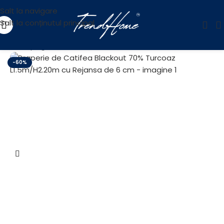
Salt la navigare
Salt la conținutul principal
Prima pagină
/
OUTLET
-60%