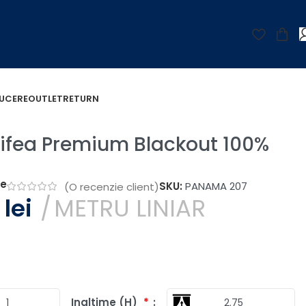
UCERE
OUTLET
RETURN
tifea Premium Blackout 100%
țe
SKU:
PANAMA 207
(O recenzie client)
0
lei
METRU LINIAR
Inaltime (H)
*