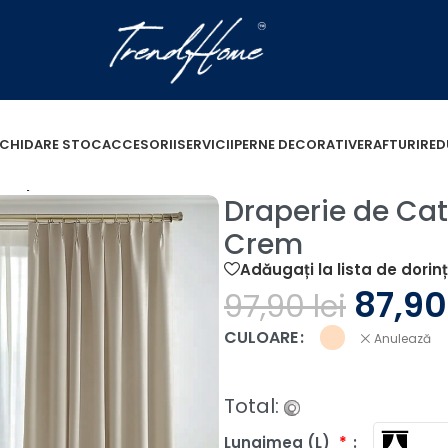
ICHIDARE STOC
ACCESORII
SERVICII
PERNE DECORATIVE
RAFTURI
RED
Draperie de Catifea Premium Blackout 100% Crem
Draperie de Ca
Crem
Adăugați la lista de dorin
87,9
97,90
lei
CULOARE
Anulează
Total:
Lungimea (L)
*