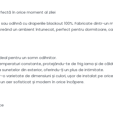
rfectă în orice moment al zilei
sau odihnă cu draperiile blackout 100%. Fabricate dintr-un ma
 creând un ambient întunecat, perfect pentru dormitoare, cam
ideal pentru un somn odihnitor.
temperaturi constante, protejându-te de frig iarna și de căld
unetelor din exterior, oferindu-ți un plus de intimitate.
r-o varietate de dimensiuni și culori, ușor de instalat pe oric
 un aer sofisticat și modern în orice încăpere.
ce