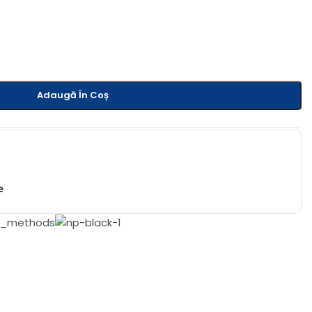
Adaugă În Coș
e