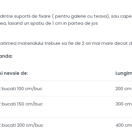
intre suportii de fixare ( pentru galerie cu teava), sau capete
ea, lasand un spatiu de 1 cm in partea de jos
 , latimea materialului trebuie sa fie de 2 ori mai mare dec
manda:
Ai nevoie de:
Lungim
2 bucati 100 cm/buc
200 cm
2 bucati 150 cm/buc
300 cm
2 bucati 200 cm/buc
400 cm