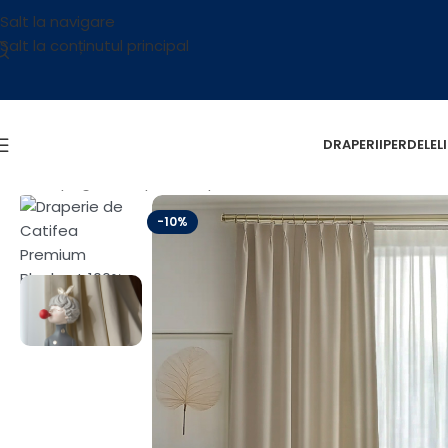
Salt la navigare
Salt la conținutul principal
DRAPERII
PERDELE
L
Prima pagină
/
Draperii
/
Draperii Catifea Blackout Premium
/
-10%