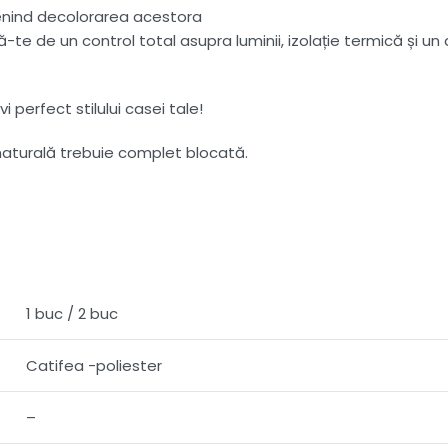
evenind decolorarea acestora
te de un control total asupra luminii, izolație termică și un 
 perfect stilului casei tale!
a naturală trebuie complet blocată.
1 buc / 2 buc
Catifea -poliester
–