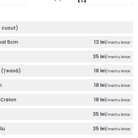
a cusut)
13 lei
mal 6cm
/metru liniar
35 lei
/metru liniar
18 lei
 (Țeavă)
/metru liniar
18 lei
m
/metru liniar
18 lei
Creion
/metru liniar
35 lei
/metru liniar
35 lei
iu
/metru liniar