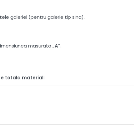
le galeriei (pentru galerie tip sina).
at dimensiunea masurata
„A”.
e totala material: