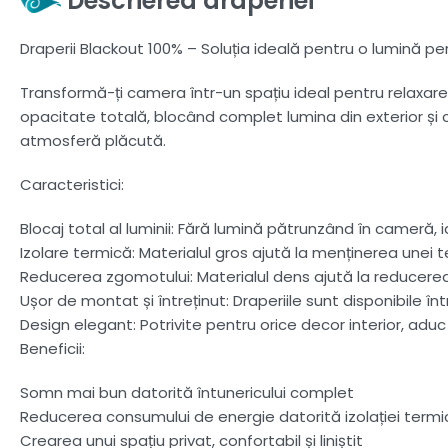
Descrierea draperiei
Draperii Blackout 100% – Soluția ideală pentru o lumină pe
Transformă-ți camera într-un spațiu ideal pentru relaxare 
opacitate totală, blocând complet lumina din exterior și
atmosferă plăcută.
Caracteristici:
Blocaj total al luminii: Fără lumină pătrunzând în cameră, 
Izolare termică: Materialul gros ajută la menținerea unei 
Reducerea zgomotului: Materialul dens ajută la reducerea s
Ușor de montat și întreținut: Draperiile sunt disponibile înt
Design elegant: Potrivite pentru orice decor interior, aduc
Beneficii:
Somn mai bun datorită întunericului complet
Reducerea consumului de energie datorită izolației termi
Crearea unui spațiu privat, confortabil și liniștit