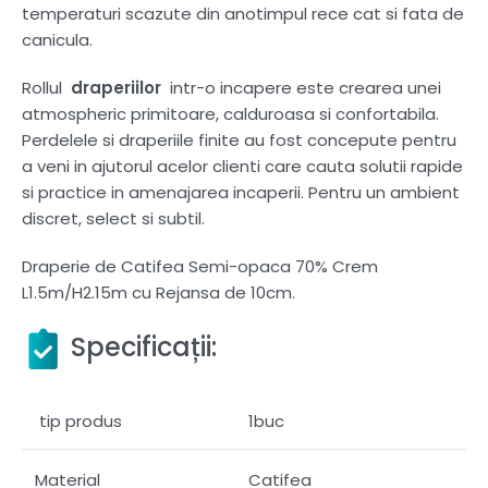
temperaturi scazute din anotimpul rece cat si fata de
canicula.
Rollul
draperiilor
intr-o incapere este crearea unei
atmospheric primitoare, calduroasa si confortabila.
Perdelele si draperiile finite au fost concepute pentru
a veni in ajutorul acelor clienti care cauta solutii rapide
si practice in amenajarea incaperii. Pentru un ambient
discret, select si subtil.
Draperie de Catifea Semi-opaca 70% Crem
L1.5m/H2.15m cu Rejansa de 10cm.
Specificații:
tip produs
1buc
Material
Catifea