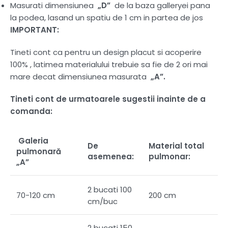
Masurati dimensiunea
„D”
de la baza galleryei pana
la podea, lasand un spatiu de 1 cm in partea de jos
IMPORTANT:
Tineti cont ca pentru un design placut si acoperire
100% , latimea materialului trebuie sa fie de 2 ori mai
mare decat dimensiunea masurata
„A”.
Tineti cont de urmatoarele sugestii inainte de a
comanda:
Galeria
De
Material total
pulmonară
asemenea:
pulmonar:
„A”
2 bucati 100
70-120 cm
200 cm
cm/buc
2 bucati 150