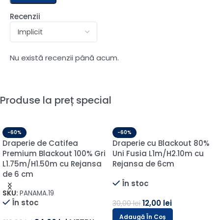
Recenzii
Nu există recenzii până acum.
Produse la preț special
-60%
-60%
Draperie de Catifea
Draperie cu Blackout 80%
Premium Blackout 100% Gri
Uni Fusia L1m/H2.10m cu
L1.75m/H1.50m cu Rejansa
Rejansa de 6cm
de 6 cm
În stoc
SKU:
PANAMA.19
În stoc
12,00
lei
30,00
lei
Adaugă În Coș