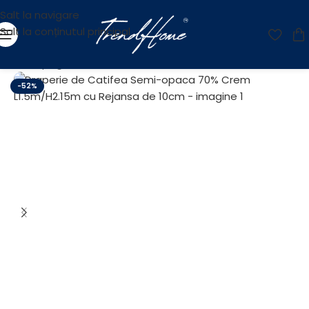
Salt la navigare
Salt la conținutul principal
Prima pagină
/
OUTLET
-52%