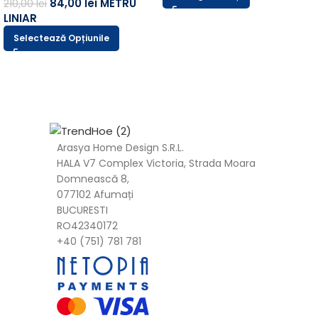
84,00
lei
METRU
210,00
lei
LINIAR
Selectează Opțiunile
Arasya Home Design S.R.L.
HALA V7 Complex Victoria, Strada Moara
Domnească 8,
077102 Afumați
BUCURESTI
RO42340172
+40 (751) 781 781