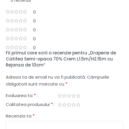
0 recenzii
0
0
0
0
0
Fii primul care scrii o recenzie pentru „Draperie de
Catifea Semi-opaca 70% Crem L1.5m/H2.15m cu
Rejansa de 10cm”
Adresa ta de email nu va fi publicată.
Câmpurile
*
obligatorii sunt marcate cu
*
Evaluarea ta
*
Calitatea produsului
*
Recenzia ta