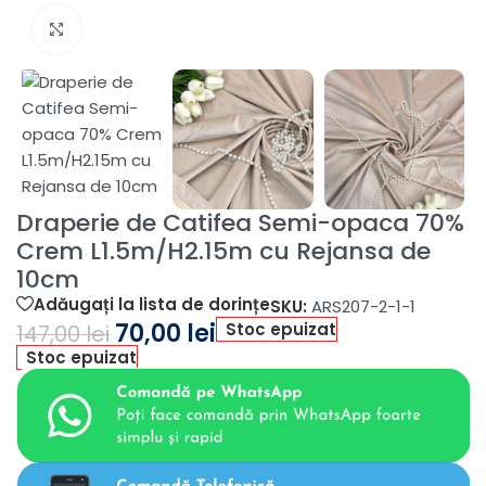
Fă clic pentru a mări
Draperie de Catifea Semi-opaca 70%
Crem L1.5m/H2.15m cu Rejansa de
10cm
Adăugați la lista de dorințe
SKU:
ARS207-2-1-1
70,00
lei
Stoc epuizat
147,00
lei
Stoc epuizat