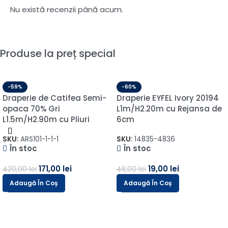
Nu există recenzii până acum.
Produse la preț special
-59%
-60%
Draperie de Catifea Semi-
Draperie EYFEL Ivory 20194
opaca 70% Gri
L1m/H2.20m cu Rejansa de
L1.5m/H2.90m cu Pliuri
6cm
SKU:
ARS101-1-1-1
SKU:
14835-4836
În stoc
În stoc
171,00
lei
19,00
lei
420,00
lei
48,00
lei
Adaugă În Coș
Adaugă În Coș