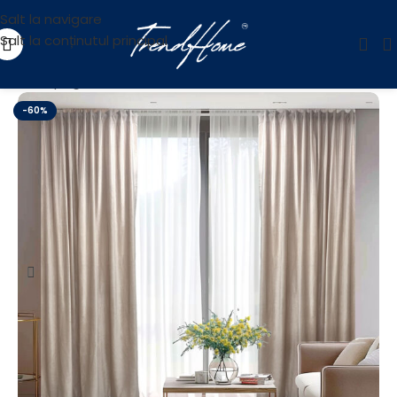
Salt la navigare
Salt la conținutul principal
Prima pagină
/
OUTLET
-60%