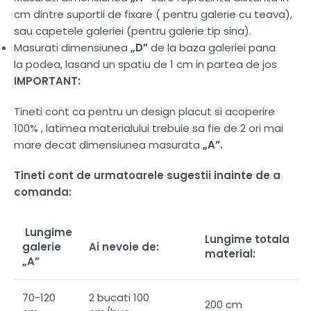
cm dintre suportii de fixare ( pentru galerie cu teava),
sau capetele galeriei (pentru galerie tip sina).
Masurati dimensiunea
„D”
de la baza galeriei pana
la podea, lasand un spatiu de 1 cm in partea de jos
IMPORTANT:
Tineti cont ca pentru un design placut si acoperire
100% , latimea materialului trebuie sa fie de 2 ori mai
mare decat dimensiunea masurata
„A”.
Tineti cont de urmatoarele sugestii inainte de a
comanda:
Lungime
Lungime totala
galerie
Ai nevoie de:
material:
„A”
70-120
2 bucati 100
200 cm