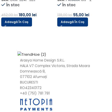
SKU:
GKM-324F-325
SKU:
PANAMA 103--2
În stoc
În stoc
180,00
lei
55,00
lei
452,00
lei
138,00
lei
Adaugă În Coș
Adaugă În Coș
Arasya Home Design S.R.L.
HALA V7 Complex Victoria, Strada Moara
Domnească 8,
077102 Afumați
BUCURESTI
RO42340172
+40 (751) 781 781