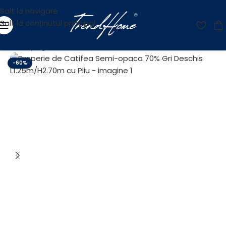
Salt la navigare
Salt la conținutul principal
Prima pagină
/
OUTLET
-60%