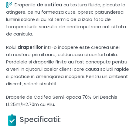
Draperiile
de catifea
cu textura fluida, placute la
atingere, ce nu formeaza cute, opresc patrunderea
luminii solare si au rol termic de a izola fata de
temperaturile scazute din anotimpul rece cat si fata
de canicula.
Rolul
draperiilor
intr-o incapere este crearea unei
atmosfere primitoare, calduroasa si confortabila.
Perdelele si draperiile finite au fost concepute pentru
a veni in ajutorul acelor clienti care cauta solutii rapide
si practice in amenajarea incaperii. Pentru un ambient
discret, select si subtil.
Draperie de Catifea Semi-opaca 70% Gri Deschis
L1.25m/H2.70m cu Pliu.
Specificatii: