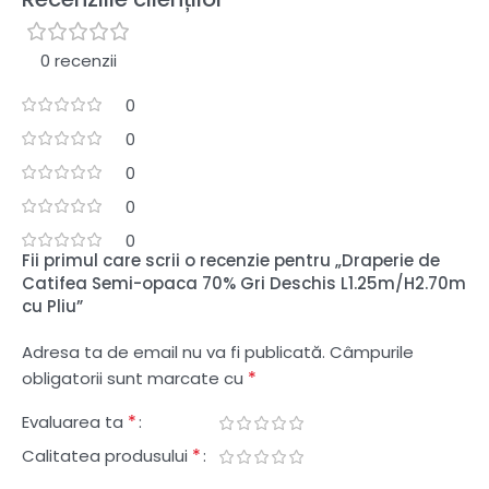
0 recenzii
0
0
0
0
0
Fii primul care scrii o recenzie pentru „Draperie de
Catifea Semi-opaca 70% Gri Deschis L1.25m/H2.70m
cu Pliu”
Adresa ta de email nu va fi publicată.
Câmpurile
*
obligatorii sunt marcate cu
*
Evaluarea ta
*
Calitatea produsului