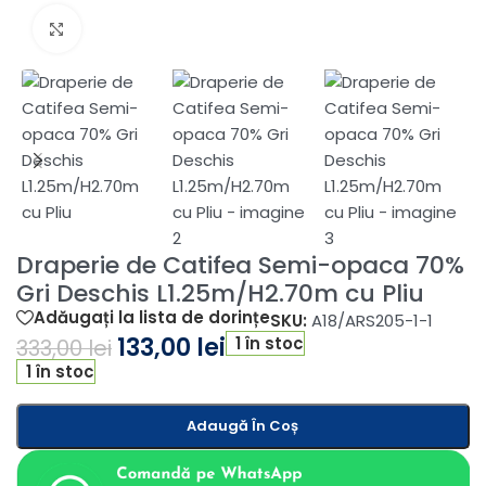
Fă clic pentru a mări
Draperie de Catifea Semi-opaca 70%
Gri Deschis L1.25m/H2.70m cu Pliu
Adăugați la lista de dorințe
SKU:
A18/ARS205-1-1
133,00
lei
1 în stoc
333,00
lei
1 în stoc
Adaugă În Coș