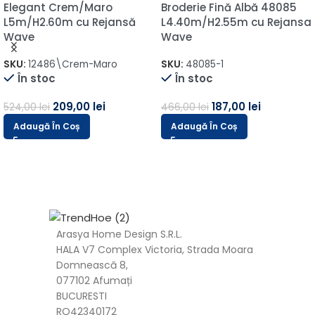
Elegant Crem/Maro
Broderie Fină Albă 48085
L5m/H2.60m cu Rejansă
L4.40m/H2.55m cu Rejansa
Wave
Wave
SKU:
12486\Crem-Maro
SKU:
48085-1
În stoc
În stoc
209,00
lei
187,00
lei
524,00
lei
466,00
lei
Adaugă În Coș
Adaugă În Coș
Arasya Home Design S.R.L.
HALA V7 Complex Victoria, Strada Moara
Domnească 8,
077102 Afumați
BUCURESTI
RO42340172