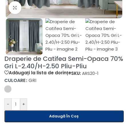
Fă clic pentru a mări
Draperie de Catifea Semi-Opaca 70%
Gri L-2.40/H-2.50 Pliu-Pliu
Adăugați la lista de dorințe
SKU:
ARS20-1
CULOARE
GRI
-
+
Adaugă În Coș