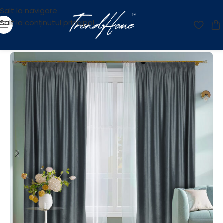
Salt la navigare
Salt la conținutul principal
Prima pagină
/
Reducere