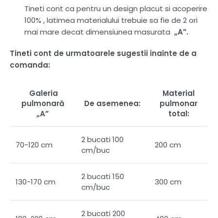
Tineti cont ca pentru un design placut si acoperire
100% , latimea materialului trebuie sa fie de 2 ori
mai mare decat dimensiunea masurata
„A”.
Tineti cont de urmatoarele sugestii inainte de a
comanda:
Galeria
Material
pulmonară
De asemenea:
pulmonar
„A”
total:
2 bucati 100
70-120 cm
200 cm
cm/buc
2 bucati 150
130-170 cm
300 cm
cm/buc
2 bucati 200