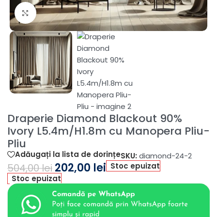
Fă clic pentru a mări
Draperie Diamond Blackout 90%
Ivory L5.4m/H1.8m cu Manopera Pliu-
Pliu
Adăugați la lista de dorințe
SKU:
diamond-24-2
202,00
lei
Stoc epuizat
504,00
lei
Stoc epuizat