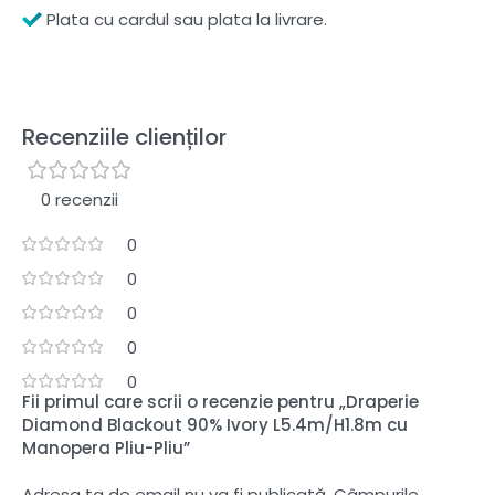
Plata cu cardul sau plata la livrare.
Recenziile clienților
0 recenzii
0
0
0
0
0
Fii primul care scrii o recenzie pentru „Draperie
Diamond Blackout 90% Ivory L5.4m/H1.8m cu
Manopera Pliu-Pliu”
Adresa ta de email nu va fi publicată.
Câmpurile