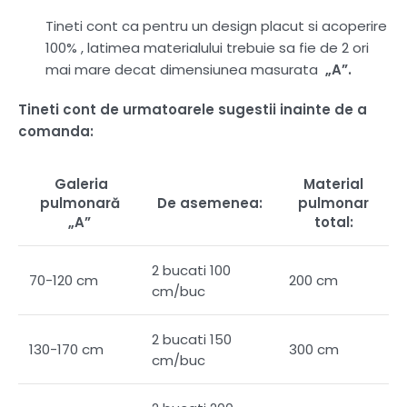
Tineti cont ca pentru un design placut si acoperire
100% , latimea materialului trebuie sa fie de 2 ori
mai mare decat dimensiunea masurata
„A”.
Tineti cont de urmatoarele sugestii inainte de a
comanda:
Galeria
Material
pulmonară
De asemenea:
pulmonar
„A”
total:
2 bucati 100
70-120 cm
200 cm
cm/buc
2 bucati 150
130-170 cm
300 cm
cm/buc