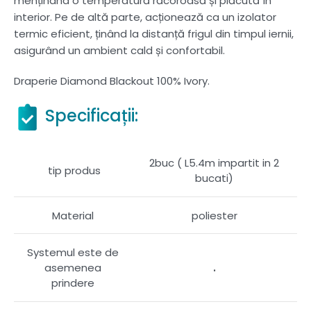
menținând o temperatură răcoroasă și plăcută în
interior. Pe de altă parte, acționează ca un izolator
termic eficient, ținând la distanță frigul din timpul iernii,
asigurând un ambient cald și confortabil.
Draperie Diamond Blackout 100% Ivory.
Specificații:
2buc ( L5.4m impartit in 2
tip produs
bucati)
Material
poliester
Systemul este de
.
asemenea
prindere