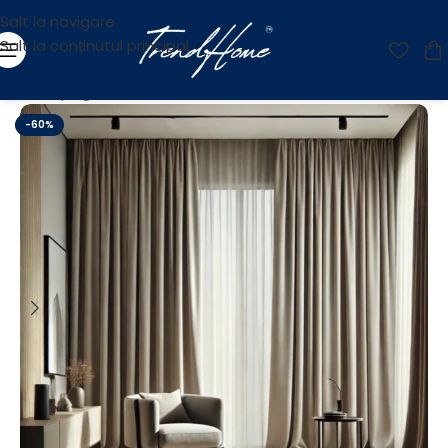
Salt la navigare
Salt la conținutul principal
Prima pagină
/
Reducere
-60%