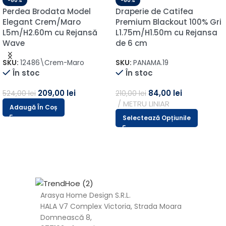
-60%
-60%
Perdea Brodata Model
Draperie de Catifea
Elegant Crem/Maro
Premium Blackout 100% Gri
L5m/H2.60m cu Rejansă
L1.75m/H1.50m cu Rejansa
Wave
de 6 cm
SKU:
12486\Crem-Maro
SKU:
PANAMA.19
În stoc
În stoc
209,00
lei
84,00
lei
524,00
lei
210,00
lei
METRU LINIAR
Adaugă În Coș
Selectează Opțiunile
Arasya Home Design S.R.L.
HALA V7 Complex Victoria, Strada Moara
Domnească 8,