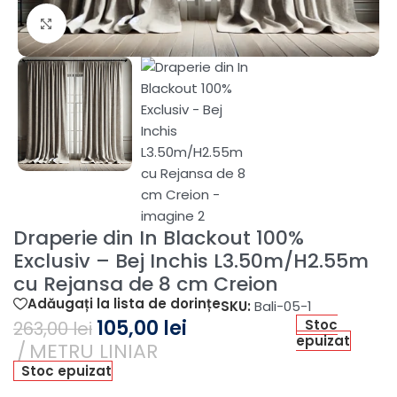
Fă clic pentru a mări
Draperie din In Blackout 100%
Exclusiv – Bej Inchis L3.50m/H2.55m
cu Rejansa de 8 cm Creion
Adăugați la lista de dorințe
SKU:
Bali-05-1
105,00
lei
Stoc
263,00
lei
epuizat
METRU LINIAR
Stoc epuizat