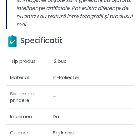
⚠️
Imaginile afișate sunt generate cu ajutorul
inteligenței artificiale. Pot exista diferențe de
nuanță sau textură între fotografii și produsul
real.
Specificatii:
Tip produs
2 buc
Material
In-Poliester
Sistem de
–
prindere
Imprimeu
Da
Culoare
Bej Inchis