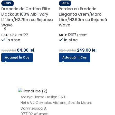
-60%
-60%
Draperie de Catifea Elite
Perdea cu Broderie
Blackout 100% Alb-Ivory
Eleganta Crem/Maro
L1.15m/H2.75m cu Rejansa
L5m/H2.60m cu Rejansă
Wave
Wave
SKU:
Sakura-22
SKU:
12617\crem
În stoc
În stoc
64,00
lei
249,00
lei
161,00
lei
624,00
lei
Adaugă În Coș
Adaugă În Coș
Arasya Home Design S.R.L.
HALA V7 Complex Victoria, Strada Moara
Domnească 8,
077102 Afumați