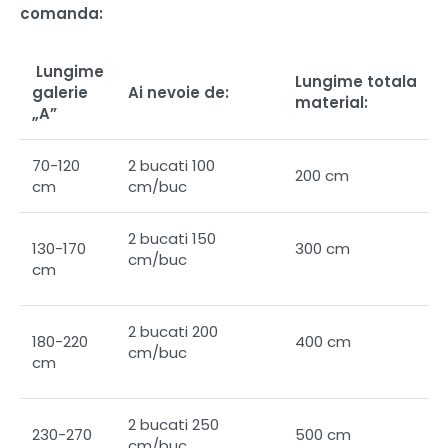
comanda:
Lungime
Lungime totala
galerie
Ai nevoie de:
material:
„A”
70-120
2 bucati 100
200 cm
cm
cm/buc
2 bucati 150
130-170
300 cm
cm/buc
cm
2 bucati 200
180-220
400 cm
cm/buc
cm
2 bucati 250
230-270
500 cm
cm/buc