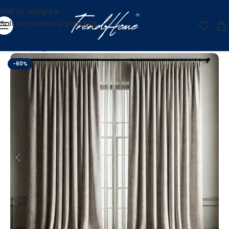
Salt la navigare
Salt la conținutul principal
Prima pagină
/
OUTLET
-60%