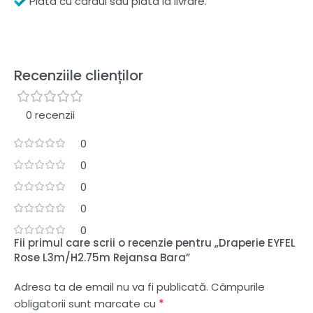
Plata cu cardul sau plata la livrare.
Recenziile clienților
0 recenzii
0
0
0
0
0
Fii primul care scrii o recenzie pentru „Draperie EYFEL
Rose L3m/H2.75m Rejansa Bara”
Adresa ta de email nu va fi publicată.
Câmpurile
*
obligatorii sunt marcate cu