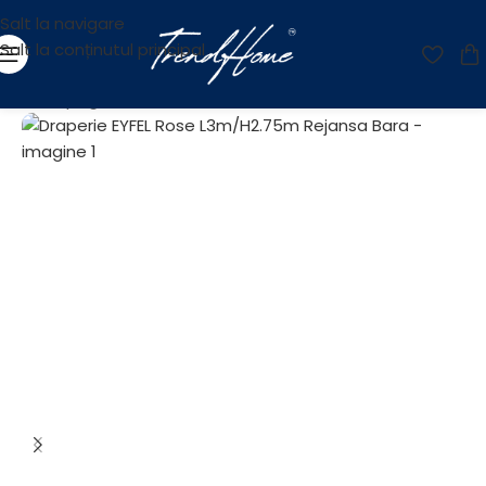
Salt la navigare
Salt la conținutul principal
Prima pagină
/
Reducere