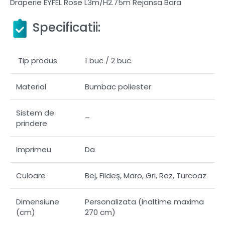
Draperie EYFEL Rose L3m/H2.75m Rejansa Bara
Specificatii:
Tip produs
1 buc / 2 buc
Material
Bumbac poliester
Sistem de
–
prindere
Imprimeu
Da
Culoare
Bej, Fildeş, Maro, Gri, Roz, Turcoaz
Dimensiune
Personalizata (inaltime maxima
(cm)
270 cm)