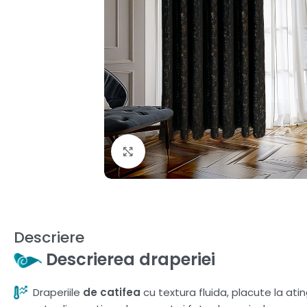
Fă clic pentru a mări
Descriere
Descrierea draperiei
Draperiile
de catifea
cu textura fluida, placute la ati