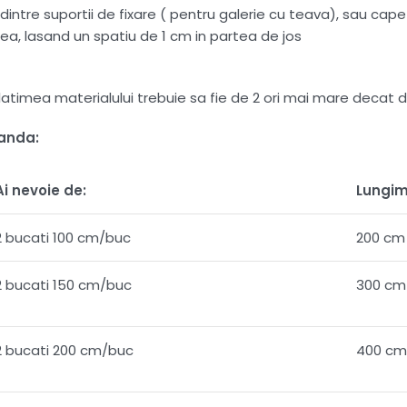
intre suportii de fixare ( pentru galerie cu teava), sau capete
ea, lasand un spatiu de 1 cm in partea de jos
 , latimea materialului trebuie sa fie de 2 ori mai mare dec
manda:
Ai nevoie de:
Lungim
2 bucati 100 cm/buc
200 cm
2 bucati 150 cm/buc
300 cm
2 bucati 200 cm/buc
400 cm