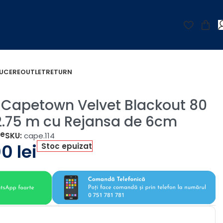
UCERE
OUTLET
RETURN
 Capetown Velvet Blackout 80
.75 m cu Rejansa de 6cm
țe
SKU:
cape.114
00
lei
Stoc epuizat