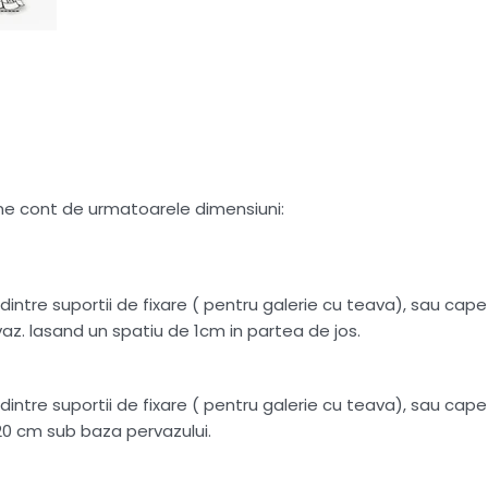
tine cont de urmatoarele dimensiuni:
intre suportii de fixare ( pentru galerie cu teava), sau capete
az. lasand un spatiu de 1cm in partea de jos.
intre suportii de fixare ( pentru galerie cu teava), sau capete
20 cm sub baza pervazului.