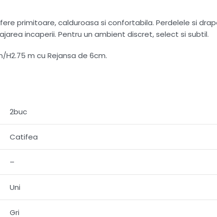
e primitoare, calduroasa si confortabila. Perdelele si draper
ajarea incaperii. Pentru un ambient discret, select si subtil.
m/H2.75 m cu Rejansa de 6cm.
2buc
Catifea
–
Uni
Gri