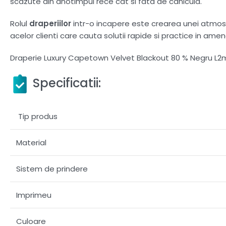
scazute din anotimpul rece cat si fata de canicula.
Rolul
draperiilor
intr-o incapere este crearea unei atmosfer
acelor clienti care cauta solutii rapide si practice in amen
Draperie Luxury Capetown Velvet Blackout 80 % Negru L2
Specificatii:
Tip produs
Material
Sistem de prindere
Imprimeu
Culoare