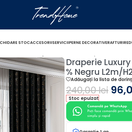
ICHIDARE STOC
ACCESORII
SERVICII
PERNE DECORATIVE
RAFTURI
RED
 Blackout 80 % Negru L2m/H2.75 m cu Rejansa de 6cm
Draperie Luxury
% Negru L2m/H2
Adăugați la lista de dorin
96,
240,00
lei
Stoc epuizat
Garantie 1 an