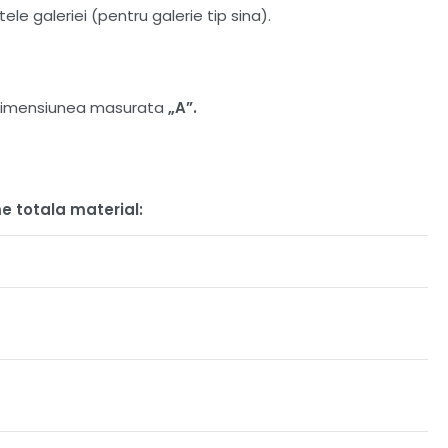
le galeriei (pentru galerie tip sina).
at dimensiunea masurata
„A”.
e totala material: