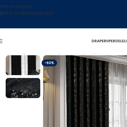
Salt la navigare
Salt la conținutul principal
DRAPERII
PERDELE
L
Prima pagină
/
OUTLET
/
Draperie Luxury Capetown Velvet
-60%