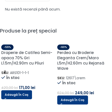
Nu există recenzii până acum.
Produse la preț special
-59%
-60%
Draperie de Catifea Semi-
Perdea cu Broderie
opaca 70% Gri
Eleganta Crem/Maro
L1.5m/H2.90m cu Pliuri
L5m/H2.60m cu Rejansă
Wave
SKU:
ARS101-1-1-1
În stoc
SKU:
12617\crem
În stoc
171,00
lei
420,00
lei
249,00
lei
624,00
lei
Adaugă În Coș
Adaugă În Coș