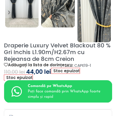
Draperie Luxury Velvet Blackout 80 %
Gri Inchis L1.90m/H2.67m cu
Rejeansa de 8cm Creion
Adăugați la lista de dorințe
SKU:
CAPE19-1
44,00
lei
Stoc epuizat
110,00
lei
Stoc epuizat