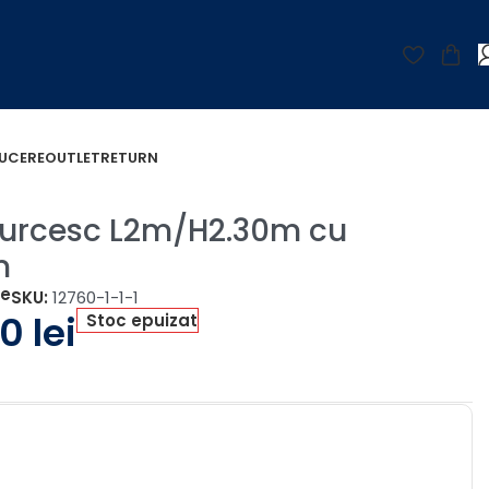
UCERE
OUTLET
RETURN
 Turcesc L2m/H2.30m cu
m
țe
SKU:
12760-1-1-1
00
lei
Stoc epuizat