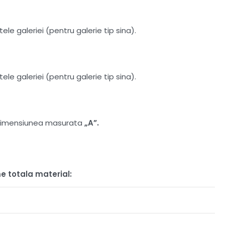
le galeriei (pentru galerie tip sina).
le galeriei (pentru galerie tip sina).
at dimensiunea masurata
„A”.
e totala material: