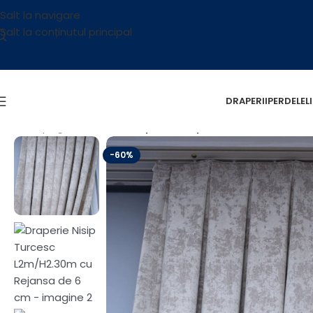
Salt la navigare
Salt la conținutul principal
DRAPERII
PERDELE
L
Prima pagină
/
OUTLET
/
Draperie Nisip Turcesc L2m/H2.3
-60%