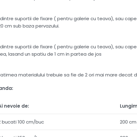
intre suportii de fixare ( pentru galerie cu teava), sau capete
20 cm sub baza pervazului.
intre suportii de fixare ( pentru galerie cu teava), sau capete
ea, lasand un spatiu de 1 cm in partea de jos
 , latimea materialului trebuie sa fie de 2 ori mai mare dec
manda:
Ai nevoie de:
Lungim
2 bucati 100 cm/buc
200 cm