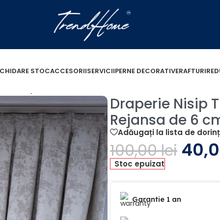
ICHIDARE STOC
ACCESORII
SERVICII
PERNE DECORATIVE
RAFTURI
RED
0m cu Rejansa de 6 cm
Draperie Nisip
Rejansa de 6 c
Adăugați la lista de dorin
40,
100,00
lei
Stoc epuizat
Garantie 1 an