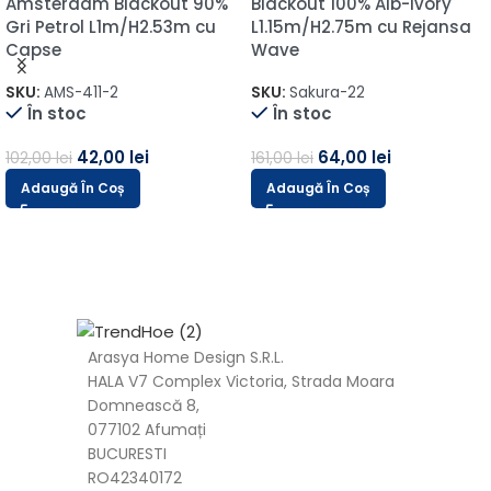
Amsterdam Blackout 90%
Blackout 100% Alb-Ivory
Gri Petrol L1m/H2.53m cu
L1.15m/H2.75m cu Rejansa
Capse
Wave
SKU:
AMS-411-2
SKU:
Sakura-22
În stoc
În stoc
42,00
lei
64,00
lei
102,00
lei
161,00
lei
Adaugă În Coș
Adaugă În Coș
Arasya Home Design S.R.L.
HALA V7 Complex Victoria, Strada Moara
Domnească 8,
077102 Afumați
BUCURESTI
RO42340172