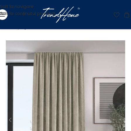
Salt la navigare
Salt la conținutul principal
Prima pagină
/
OUTLET