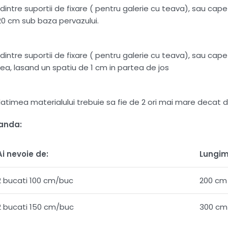
intre suportii de fixare ( pentru galerie cu teava), sau capete
20 cm sub baza pervazului.
intre suportii de fixare ( pentru galerie cu teava), sau capete
ea, lasand un spatiu de 1 cm in partea de jos
 , latimea materialului trebuie sa fie de 2 ori mai mare dec
manda:
Ai nevoie de:
Lungim
2 bucati 100 cm/buc
200 cm
2 bucati 150 cm/buc
300 cm