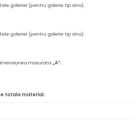
le galeriei (pentru galerie tip sina).
le galeriei (pentru galerie tip sina).
at dimensiunea masurata
„A”.
e totala material: