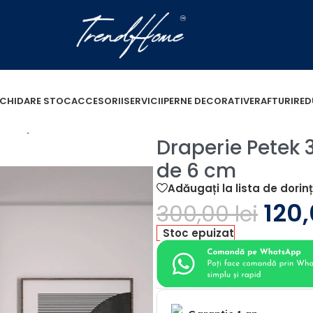
ICHIDARE STOC
ACCESORII
SERVICII
PERNE DECORATIVE
RAFTURI
RED
cu Rejansa de 6 cm
Draperie Petek
de 6 cm
Adăugați la lista de dorin
120
300,00
lei
Stoc epuizat