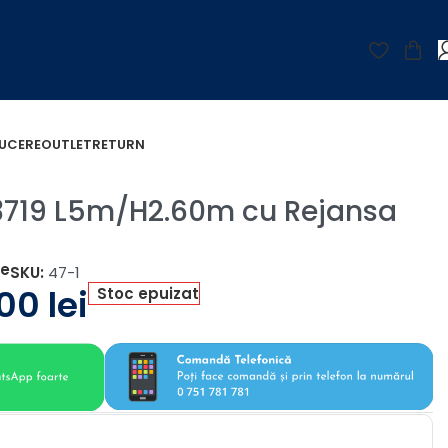
UCERE
OUTLET
RETURN
 3719 L5m/H2.60m cu Rejansa
țe
SKU:
47-1
,00
lei
Stoc epuizat