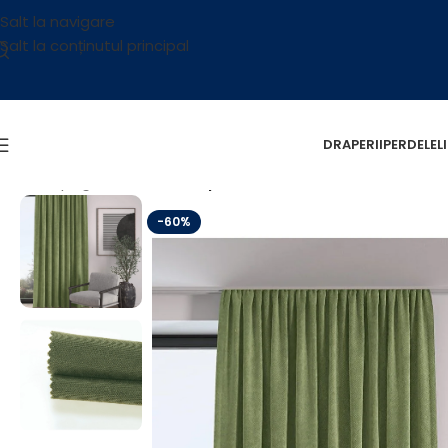
Salt la navigare
Salt la conținutul principal
DRAPERII
PERDELE
L
Prima pagină
/
OUTLET
/
Draperie Petek 3719 L5m/H2.60m 
-60%