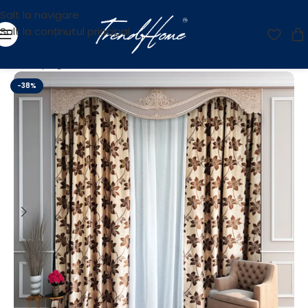
Salt la navigare
Salt la conținutul principal
Prima pagină
/
OUTLET
-38%