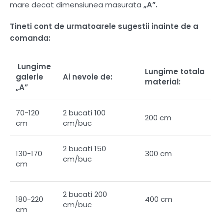
mare decat dimensiunea masurata
„A”.
Tineti cont de urmatoarele sugestii inainte de a
comanda:
Lungime
Lungime totala
galerie
Ai nevoie de:
material:
„A”
70-120
2 bucati 100
200 cm
cm
cm/buc
2 bucati 150
130-170
300 cm
cm/buc
cm
2 bucati 200
180-220
400 cm
cm/buc
cm