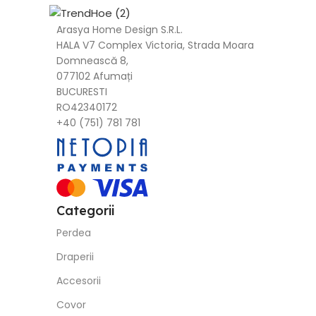
Arasya Home Design S.R.L.
HALA V7 Complex Victoria, Strada Moara
Domnească 8,
077102 Afumați
BUCURESTI
RO42340172
+40 (751) 781 781
Categorii
Perdea
Draperii
Accesorii
Covor