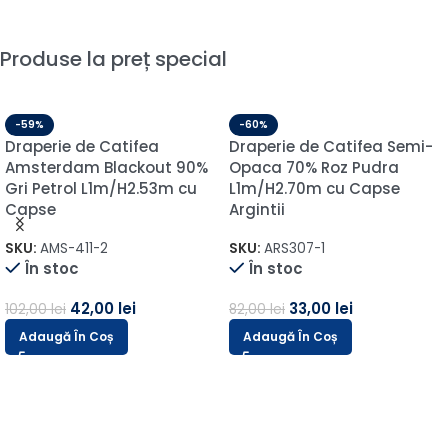
Produse la preț special
-59%
-60%
Draperie de Catifea
Draperie de Catifea Semi-
Amsterdam Blackout 90%
Opaca 70% Roz Pudra
Gri Petrol L1m/H2.53m cu
L1m/H2.70m cu Capse
Capse
Argintii
SKU:
AMS-411-2
SKU:
ARS307-1
În stoc
În stoc
42,00
lei
33,00
lei
102,00
lei
82,00
lei
Adaugă În Coș
Adaugă În Coș