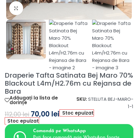
Fă clic pentru a mări
Draperie Tafta Satinata Bej Maro 70%
Blackout L4m/H2.76m cu Rejansa de
Bara
Adăugați la lista de
SKU:
STELUTA BEJ-MARO-
dorințe
1-1
70,00
lei
Stoc epuizat
112,00
lei
Stoc epuizat