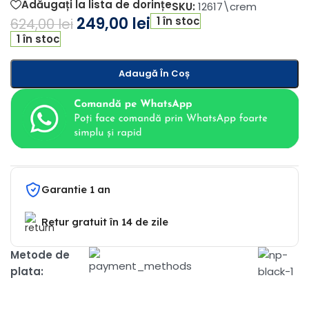
Adăugați la lista de dorințe
SKU:
12617\crem
249,00
lei
1 în stoc
624,00
lei
1 în stoc
Adaugă În Coș
Garantie 1 an
Retur gratuit în 14 de zile
Metode de
plata: