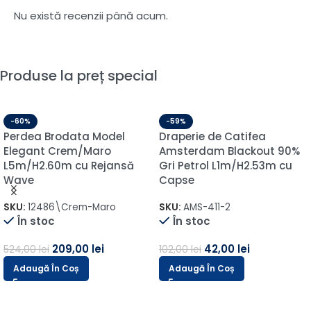
Nu există recenzii până acum.
Produse la preț special
-60%
-59%
Perdea Brodata Model
Draperie de Catifea
Elegant Crem/Maro
Amsterdam Blackout 90%
L5m/H2.60m cu Rejansă
Gri Petrol L1m/H2.53m cu
Wave
Capse
SKU:
12486\Crem-Maro
SKU:
AMS-411-2
În stoc
În stoc
209,00
lei
42,00
lei
524,00
lei
102,00
lei
Adaugă În Coș
Adaugă În Coș