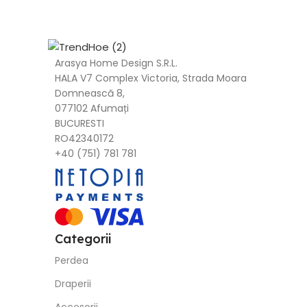
Arasya Home Design S.R.L.
HALA V7 Complex Victoria, Strada Moara
Domnească 8,
077102 Afumați
BUCURESTI
RO42340172
+40 (751) 781 781
Categorii
Perdea
Draperii