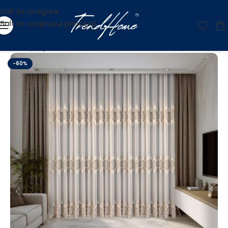
Salt la navigare
Salt la conținutul principal
Prima pagină
/
Reducere
-60%