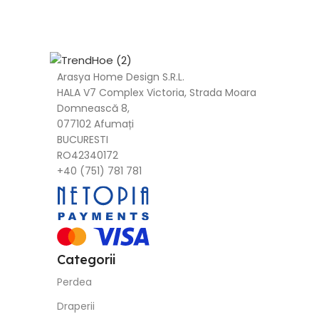
Arasya Home Design S.R.L.
HALA V7 Complex Victoria, Strada Moara
Domnească 8,
077102 Afumați
BUCURESTI
RO42340172
+40 (751) 781 781
Categorii
Perdea
Draperii