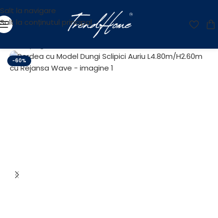
Salt la navigare
Salt la conținutul principal
Prima pagină
/
Reducere
-60%