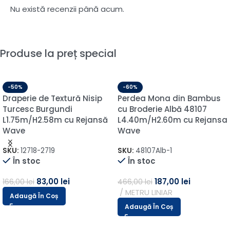
Nu există recenzii până acum.
Produse la preț special
-50%
-60%
Draperie de Textură Nisip
Perdea Mona din Bambus
Turcesc Burgundi
cu Broderie Albă 48107
L1.75m/H2.58m cu Rejansă
L4.40m/H2.60m cu Rejansa
Wave
Wave
SKU:
12718-2719
SKU:
48107Alb-1
În stoc
În stoc
83,00
lei
187,00
lei
166,00
lei
466,00
lei
METRU LINIAR
Adaugă În Coș
Adaugă În Coș