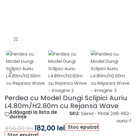
Fă clic pentru a mări
Perdea cu Model Dungi Sclipici Auriu
L4.80m/H2.60m cu Rejansa Wave
Adăugați la lista de
SKU:
Seiret- Pintik 248-662-
dorințe
auriu-1
182,00
lei
Stoc epuizat
456,00
lei
Stoc epuizat