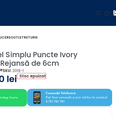
UCERE
OUTLET
RETURN
l Simplu Puncte Ivory
 Rejansă de 6cm
țe
SKU:
2018-1
00
lei
Stoc epuizat