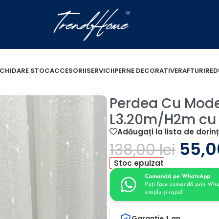
ICHIDARE STOC
ACCESORII
SERVICII
PERNE DECORATIVE
RAFTURI
RED
e Ivory L3.20m/H2m cu Rejansă de 6cm
Perdea Cu Mode
L3.20m/H2m cu
Adăugați la lista de dorin
55,
138,00
lei
Stoc epuizat
Garantie 1 an