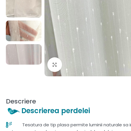
Fă clic pentru a mări
Descriere
Descrierea perdelei
Tesatura de tip plasa permite luminii naturale sa in