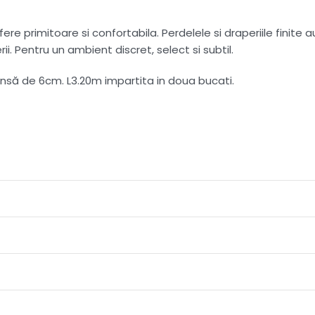
e primitoare si confortabila. Perdelele si draperiile finite a
i. Pentru un ambient discret, select si subtil.
să de 6cm. L3.20m impartita in doua bucati.