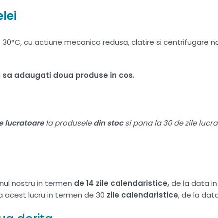
lei
°C, cu actiune mecanica redusa, clatire si centrifugare nor
ui sa adaugati doua produse in cos.
le lucratoare
la produsele
din stoc
si pana la 30 de zile lucr
nul nostru in termen
de 14 zile calendaristice,
de la data i
ta acest lucru in termen de 30
zile calendaristice
, de la da