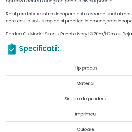
opteaza oentru o lungime pana la nivelul podelei.
Rolul
perdelelor
intr-o incapere este crearea unei atmosfer
care cauta solutii rapide si practice in amenajarea incaperi
Perdea Cu Model Simplu Puncte Ivory L3.20m/H2m cu Rejan
Specificatii:
Tip produs
Material
Sistem de prindere
Imprimeu
Culoare