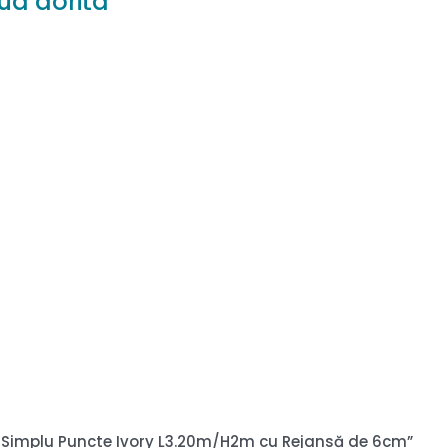
ua dorita
del Simplu Puncte Ivory L3.20m/H2m cu Rejansă de 6cm”