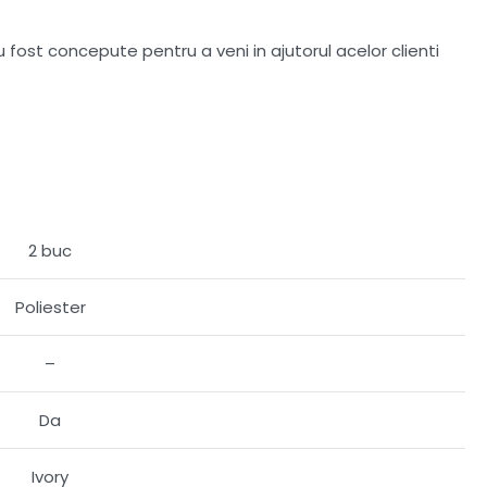
u fost concepute pentru a veni in ajutorul acelor clienti
2 buc
Poliester
–
Da
Ivory