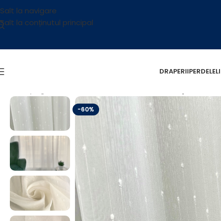
Salt la navigare
Salt la conținutul principal
DRAPERII
PERDELE
L
Prima pagină
/
Reducere
/
Perdea Cu Model Simplu Punct
-60%