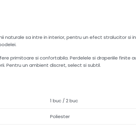
i naturale sa intre in interior, pentru un efect stralucitor si 
podelei.
e primitoare si confortabila. Perdelele si draperiile finite a
i. Pentru un ambient discret, select si subtil.
1 buc / 2 buc
Poliester