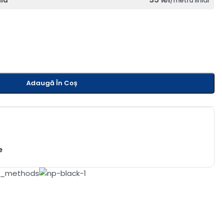
/metru liniar
Adaugă În Coș
e