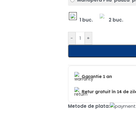
1 buc.
2 buc.
-
+
Garantie 1 an
Retur gratuit în 14 de zil
Metode de plata: