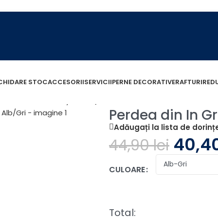
ICHIDARE STOC
ACCESORII
SERVICII
PERNE DECORATIVE
RAFTURI
RED
os cu Model Pătrățele Alb/Gri
Perdea din In G
Adăugați la lista de dorinț
40,4
44,90
lei
CULOARE
Total: