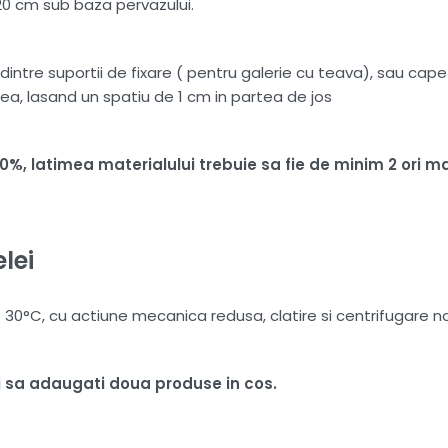
20 cm sub baza pervazului.
intre suportii de fixare ( pentru galerie cu teava), sau capete
ea, lasand un spatiu de 1 cm in partea de jos
100%, latimea materialului trebuie sa fie de minim 2 or
lei
°C, cu actiune mecanica redusa, clatire si centrifugare nor
ui sa adaugati doua produse in cos.