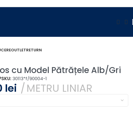
UCERE
OUTLET
RETURN
ros cu Model Pătrățele Alb/Gri
e
SKU:
30113*f/90004-1
0
lei
METRU LINIAR