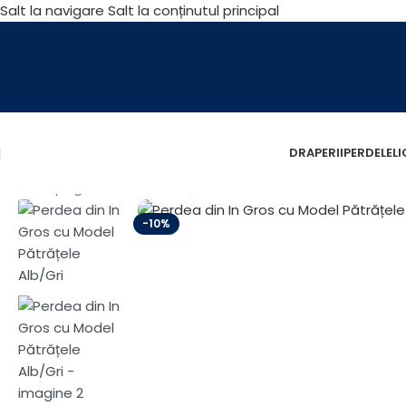
Salt la navigare
Salt la conținutul principal
DRAPERII
PERDELE
L
Fă clic pentru a mări
Prima pagină
/
Perdele
/
Perdele Brodate
/
Perdea din In Gr
-10%