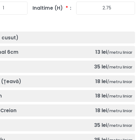
Inaltime (H)
*
a cusut)
13 lei
mal 6cm
/metru liniar
35 lei
/metru liniar
18 lei
 (Țeavă)
/metru liniar
18 lei
m
/metru liniar
18 lei
Creion
/metru liniar
35 lei
/metru liniar
35 lei
iu