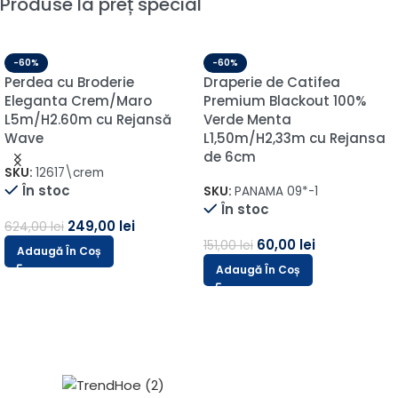
Produse la preț special
-60%
-60%
Perdea cu Broderie
Draperie de Catifea
Eleganta Crem/Maro
Premium Blackout 100%
L5m/H2.60m cu Rejansă
Verde Menta
Wave
L1,50m/H2,33m cu Rejansa
de 6cm
SKU:
12617\crem
În stoc
SKU:
PANAMA 09*-1
În stoc
249,00
lei
624,00
lei
60,00
lei
151,00
lei
Adaugă În Coș
Adaugă În Coș