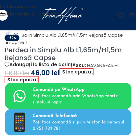
Salt la navigare
Salt la conținutul principal
Prima pagină
/
Reducere
Fă clic pentru a mări
-60%
Perdea in Simplu Alb L1,65m/H1,5m
Rejansă Capse
Adăugați la lista de dorințe
SKU:
HAVANA-Alb-1
46,00
lei
Stoc epuizat
116,00
lei
Stoc epuizat