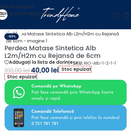
Salt la navigare
Salt la conținutul principal
Prima pagină
/
Reducere
Fă clic pentru a mări
-60%
Perdea Matase Sintetica Alb
L2m/H2m cu Rejansă de 6cm
Adăugați la lista de dorințe
SKU:
RIO-Alb-1-2-1-1
40,00
lei
Stoc epuizat
100,00
lei
Stoc epuizat