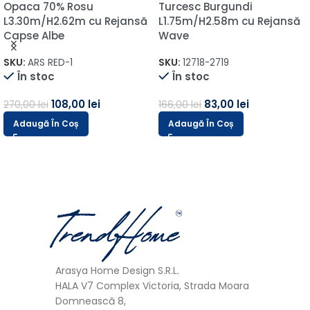
Opaca 70% Rosu
Turcesc Burgundi
L3.30m/H2.62m cu Rejansă
L1.75m/H2.58m cu Rejansă
Capse Albe
Wave
SKU:
ARS RED-1
SKU:
12718-2719
În stoc
În stoc
108,00
lei
83,00
lei
270,00
lei
166,00
lei
Adaugă În Coș
Adaugă În Coș
Arasya Home Design S.R.L.
HALA V7 Complex Victoria, Strada Moara
Domnească 8,