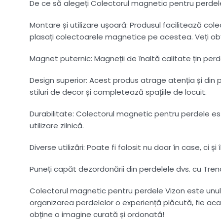
De ce să alegeți Colectorul magnetic pentru perdel
Montare și utilizare ușoară: Produsul facilitează co
plasați colectoarele magnetice pe acestea. Veți obț
Magnet puternic: Magneții de înaltă calitate țin per
Design superior: Acest produs atrage atenția și din
stiluri de decor și completează spațiile de locuit.
Durabilitate: Colectorul magnetic pentru perdele est
utilizare zilnică.
Diverse utilizări: Poate fi folosit nu doar în case, ci 
Puneți capăt dezordonării din perdelele dvs. cu Tr
Colectorul magnetic pentru perdele Vizon este unul d
organizarea perdelelor o experiență plăcută, fie ac
obține o imagine curată și ordonată!