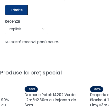
Recenzii
Nu există recenzii până acum.
Produse la preț special
-59%
-60%
Draperie de Catifea
Perdea Delhi Voal cu 
Amsterdam Blackout 90% Gri
Lucioasa Crem L1.25
Petrol L1m/H2.53m cu Capse
Rejansă Wave