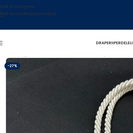
Salt la navigare
Salt la conținutul principal
DRAPERII
PERDELE
L
Prima pagină
/
Accesorii
/
Accesorii decorative prindere
/
Acc
-27%