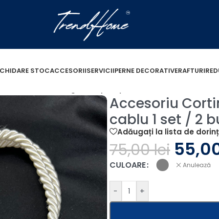
ICHIDARE STOC
ACCESORII
SERVICII
PERNE DECORATIVE
RAFTURI
RED
esoriu Cortina Magnet Suport perdea cu cablu 1 set / 2 
Accesoriu Cort
cablu 1 set / 2 b
Adăugați la lista de dorin
55,0
75,00
lei
CULOARE
Anulează
-
+