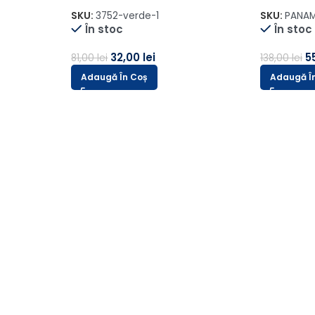
SKU:
AMS-411-2
SKU:
DELHI/CREM-1-1
În stoc
În stoc
42,00
lei
40,00
lei
102,00
lei
101,00
lei
Adaugă În Coș
Adaugă În Coș