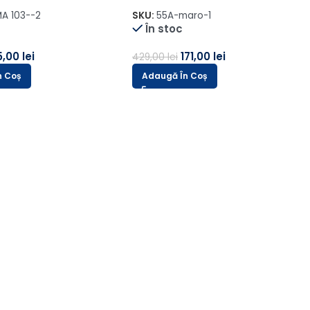
Rejansa de 6cm
SKU:
3752-
În stoc
SKU:
AMS-430
În stoc
32
81,00
lei
66,00
lei
164,00
lei
Adaugă Î
Adaugă În Coș