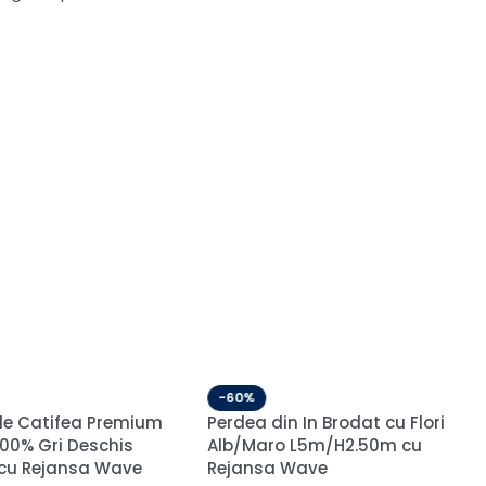
-60%
-60%
Textura
Draperie de Catifea
Draperie 
m/H3m cu
Amsterdam Blackout 90%
L2m/H2.30
Crem L2,20m/H2,45m cu
6cm