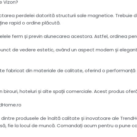
e Vizon?
lectarea perdelei datorită structurii sale magnetice. Trebuie
ine rapid o ordine plăcută.
delele ferm și previn alunecarea acestora. Astfel, ordinea pe
 punct de vedere estetic, având un aspect modern și elegant
e fabricat din materiale de calitate, oferind o performanță 
și în birouri, hoteluri și alte spații comerciale. Acest produs of
endHome.ro
intre produsele de înaltă calitate și inovatoare ale TrendHo
asă, fie la locul de muncă. Comandați acum pentru a pune cap