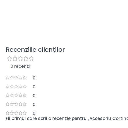
Recenziile clienților
0 recenzii
0
0
0
0
0
Fii primul care scrii o recenzie pentru „Accesoriu Corti