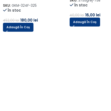
verde-1
SKU:
PANAMA 103--2
În stoc
,00
lei
55,00
lei
138,00
lei
n Coș
Adaugă În Coș