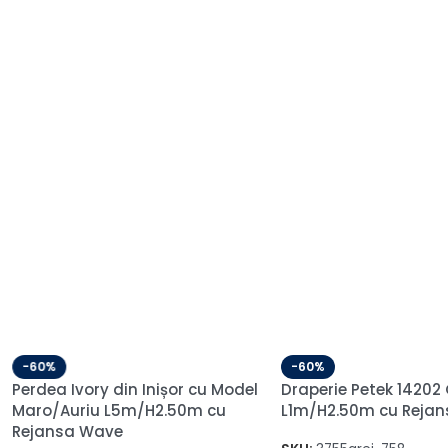
-60%
Petek 14202 Verde
Draperie de Catifea Premium
m cu Rejansa de
Blackout 100% Gri Deschis
L1m/H3m cu Rejansa Wave