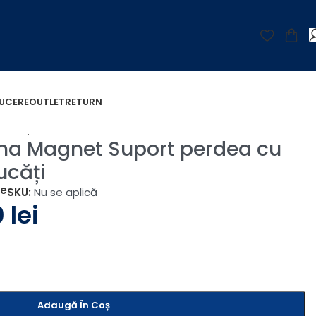
UCERE
OUTLET
RETURN
bucăți
ina Magnet Suport perdea cu
ucăți
țe
SKU:
Nu se aplică
0
lei
Adaugă În Coș