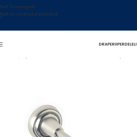
Salt la navigare
Salt la conținutul principal
DRAPERII
PERDELE
L
Prima pagină
/
Accesorii
/
Galerii
/
Galerii Metalice
/
Capri – s