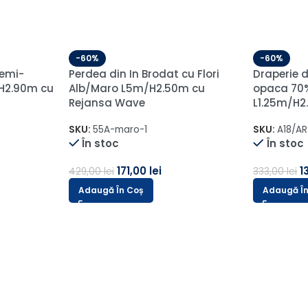
-60%
-60%
Draperie de Catifea Elite
Draperie 
 90%
Blackout 100% Gri Antracit
Blackout 
 cu
L1.5m/H1.5m cu Manopera
L1m/H3m 
Capse Argintii
SKU:
PANAM
În stoc
SKU:
Sakura-16-1-1
În stoc
5
138,00
lei
89,00
lei
224,00
lei
Adaugă Î
Adaugă În Coș