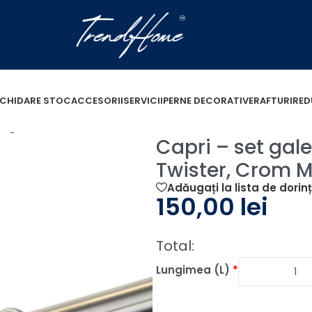
ICHIDARE STOC
ACCESORII
SERVICII
PERNE DECORATIVE
RAFTURI
RED
et galerie metalica dubla , teava Twister, Crom Mat 25/
Capri – set gale
Twister, Crom 
Adăugați la lista de dorin
150,00
lei
Total:
Lungimea (L)
*