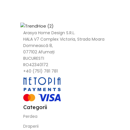
Arasya Home Design S.R.L.
HALA V7 Complex Victoria, Strada Moara
Domnească 8,
077102 Afumați
BUCURESTI
RO42340172
+40 (751) 781 781
Categorii
Perdea
Draperii
Accesorii