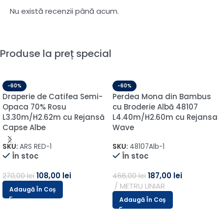
Nu există recenzii până acum.
Produse la preț special
-60%
-60%
Draperie din In Blackout
Draperie de Catifea Semi-
100% Exclusiv – Bej Caramel
Opaca 70% Roz Pudra
L6m/H2.87m cu Pliu-
L1m/H2.70m cu Capse
Pauza-Pliu (Sina 2m)
Argintii
SKU:
Bali-06-2
SKU:
ARS307-1
În stoc
În stoc
340,00
lei
33,00
lei
850,00
lei
82,00
lei
Adaugă În Coș
Adaugă În Coș