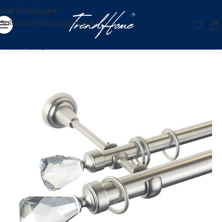
Salt la navigare
Salt la conținutul principal
Prima pagină
/
Accesorii
/
Galerii
/
Galerii Metalice