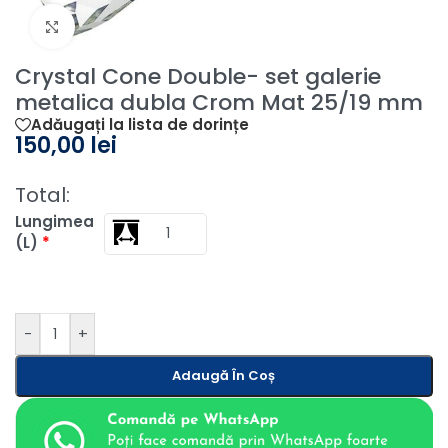
Fă clic pentru a mări
Crystal Cone Double- set galerie
metalica dubla Crom Mat 25/19 mm
Adăugați la lista de dorințe
150,00
lei
Total:
Lungimea
(L)
*
-
+
Adaugă În Coș