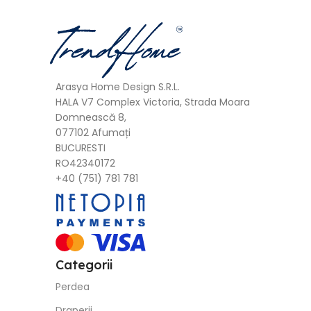
Categorii
Perdea
Draperii
Accesorii
Covor
Textile
Perne Decorative
Contracte
Politica de Livrare
Politica de Retur
Termeni si Conditii
Politica de Confindentialitate GDPR
Return