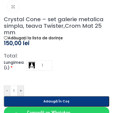
Fă clic pentru a mări
Crystal Cone – set galerie metalica
simpla, teava Twister,Crom Mat 25
mm
Adăugați la lista de dorințe
150,00
lei
Total:
Lungimea
(L)
*
-
+
Adaugă În Coș