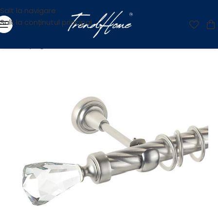
Salt la navigare
Salt la conținutul principal
Prima pagină
/
Accesorii
/
Galerii
/
Galerii Metalice