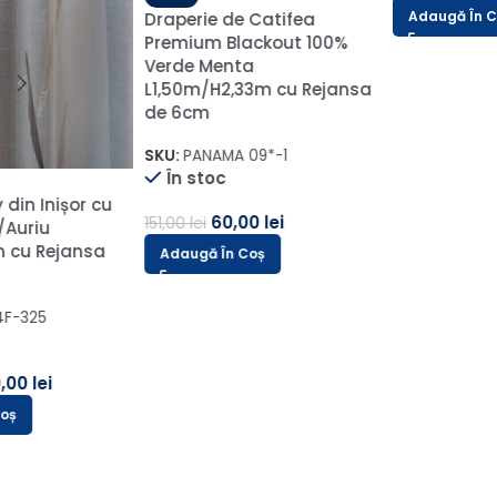
Adaugă În Coș
Adaugă În Coș
Arasya Home Design S.R.L.
HALA V7 Complex Victoria, Strada Moara
Domnească 8,
077102 Afumați
BUCURESTI
RO42340172
+40 (751) 781 781