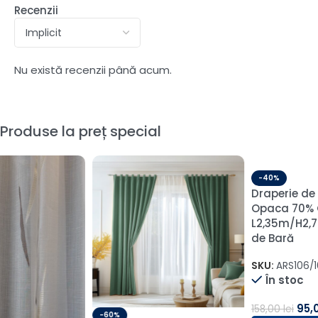
Recenzii
Nu există recenzii până acum.
Produse la preț special
-40%
-60%
Draperie de Catifea Semi-
Draperie de Catifea
Opaca 70% Galben
Premium Blackout 100% Gri
L2,35m/H2,70m cu Rejansa
Deschis L1m/H3m cu
de Bară
Rejansa Wave
SKU:
ARS106/16-1-1-1-1-1
SKU:
PANAMA 103--2
În stoc
În stoc
95,00
lei
55,00
lei
158,00
lei
138,00
lei