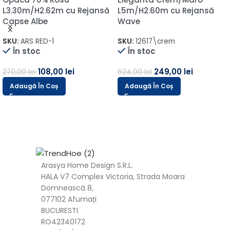
L3.30m/H2.62m cu Rejansă
L5m/H2.60m cu Rejansă
Capse Albe
Wave
SKU:
ARS RED-1
SKU:
12617\crem
În stoc
În stoc
108,00
lei
249,00
lei
270,00
lei
624,00
lei
Adaugă În Coș
Adaugă În Coș
Arasya Home Design S.R.L.
HALA V7 Complex Victoria, Strada Moara
Domnească 8,
077102 Afumați
BUCURESTI
RO42340172