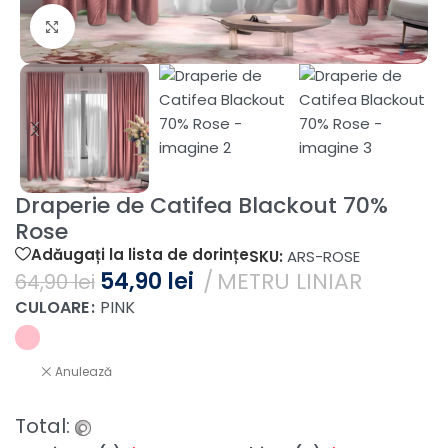
Fă clic pentru a mări
Draperie de Catifea Blackout 70%
Rose
Adăugați la lista de dorințe
SKU:
ARS-ROSE
54,90
lei
METRU LINIAR
64,90
lei
CULOARE
PINK
Anulează
Total: