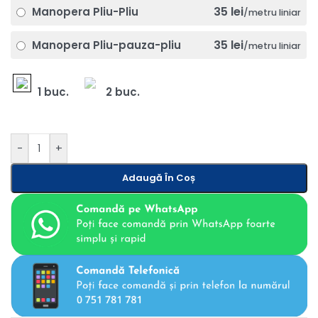
35 lei
Manopera Pliu-Pliu
/metru liniar
35 lei
Manopera Pliu-pauza-pliu
/metru liniar
1 buc.
2 buc.
-
+
Adaugă În Coș