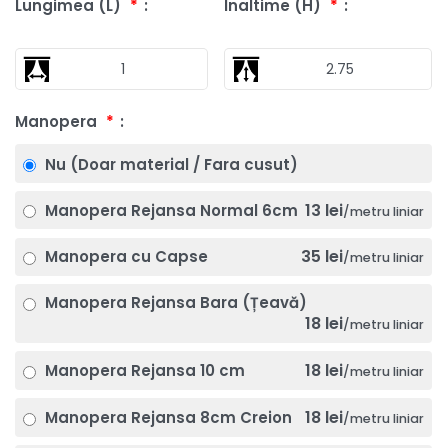
Lungimea (L)
*
Inaltime (H)
*
Manopera
*
Nu (Doar material / Fara cusut)
13 lei
Manopera Rejansa Normal 6cm
/metru liniar
35 lei
Manopera cu Capse
/metru liniar
Manopera Rejansa Bara (Țeavă)
18 lei
/metru liniar
18 lei
Manopera Rejansa 10 cm
/metru liniar
18 lei
Manopera Rejansa 8cm Creion
/metru liniar