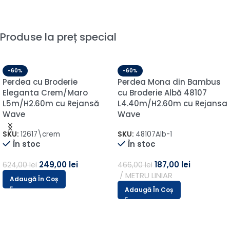
Produse la preț special
-60%
-60%
Perdea cu Broderie
Perdea Mona din Bambus
Eleganta Crem/Maro
cu Broderie Albă 48107
L5m/H2.60m cu Rejansă
L4.40m/H2.60m cu Rejansa
Wave
Wave
SKU:
12617\crem
SKU:
48107Alb-1
În stoc
În stoc
249,00
lei
187,00
lei
624,00
lei
466,00
lei
METRU LINIAR
Adaugă În Coș
Adaugă În Coș