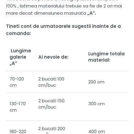
100% , latimea materialului trebuie sa fie de 2 ori mai
mare decat dimensiunea masurata
„A”.
Tineti cont de urmatoarele sugestii inainte de a
comanda:
Lungime
Lungime totala
galerie
Ai nevoie de:
material:
„A”
70-120
2 bucati 100
200 cm
cm
cm/buc
2 bucati 150
130-170
300 cm
cm/buc
cm
2 bucati 200
180-220
400 cm