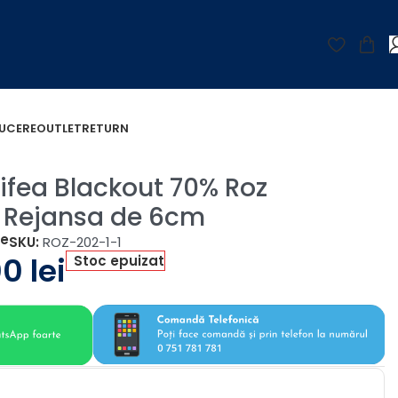
UCERE
OUTLET
RETURN
ifea Blackout 70% Roz
 Rejansa de 6cm
țe
SKU:
ROZ-202-1-1
00
lei
Stoc epuizat