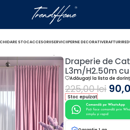
ICHIDARE STOC
ACCESORII
SERVICII
PERNE DECORATIVE
RAFTURI
RED
0% Roz L3m/H2.50m cu Rejansa de 6cm
Draperie de Cat
L3m/H2.50m cu
Adăugați la lista de dorin
90,
225,00
lei
Stoc epuizat
Garantie 1 an