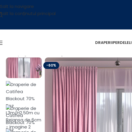
Salt la navigare
Salt la conținutul principal
DRAPERII
PERDELE
L
Prima pagină
/
OUTLET
/
Draperie de Catifea Blackout 7
-60%