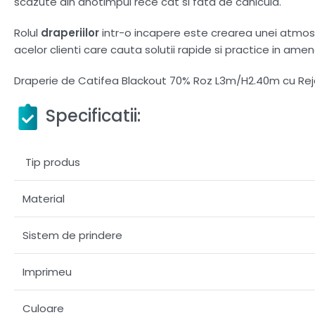
scazute din anotimpul rece cat si fata de canicula.
Rolul
draperiilor
intr-o incapere este crearea unei atmosfer
acelor clienti care cauta solutii rapide si practice in amen
Draperie de Catifea Blackout 70% Roz L3m/H2.40m cu Re
Specificatii:
Tip produs
Material
Sistem de prindere
Imprimeu
Culoare