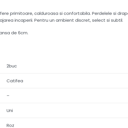
e primitoare, calduroasa si confortabila. Perdelele si draper
ajarea incaperii. Pentru un ambient discret, select si subtil.
jansa de 6cm.
2buc
Catifea
–
Uni
Roz