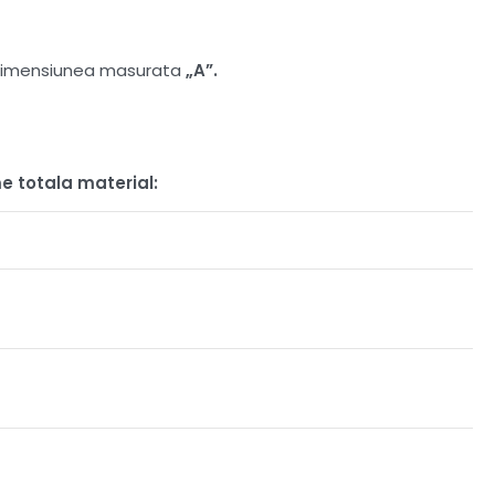
at dimensiunea masurata
„A”.
e totala material: