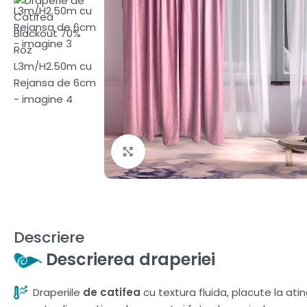
Fă clic pentru a mări
Descriere
Descrierea draperiei
Draperiile
de catifea
cu textura fluida, placute la ati