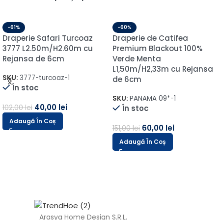
-61%
-60%
Draperie Safari Turcoaz
Draperie de Catifea
3777 L2.50m/H2.60m cu
Premium Blackout 100%
Rejansa de 6cm
Verde Menta
L1,50m/H2,33m cu Rejansa
SKU:
3777-turcoaz-1
de 6cm
În stoc
SKU:
PANAMA 09*-1
40,00
lei
102,00
lei
În stoc
Adaugă În Coș
60,00
lei
151,00
lei
Adaugă În Coș
Arasya Home Design S.R.L.