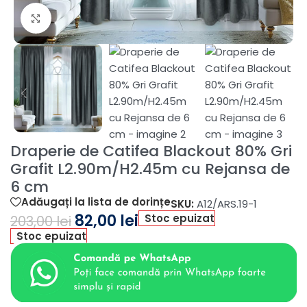
Fă clic pentru a mări
Draperie de Catifea Blackout 80% Gri
Grafit L2.90m/H2.45m cu Rejansa de
6 cm
Adăugați la lista de dorințe
SKU:
A12/ARS.19-1
82,00
lei
Stoc epuizat
203,00
lei
Stoc epuizat