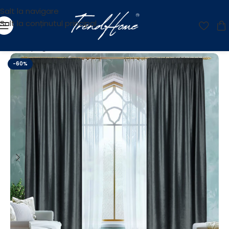
Salt la navigare
Salt la conținutul principal
Prima pagină
/
Reducere
-60%