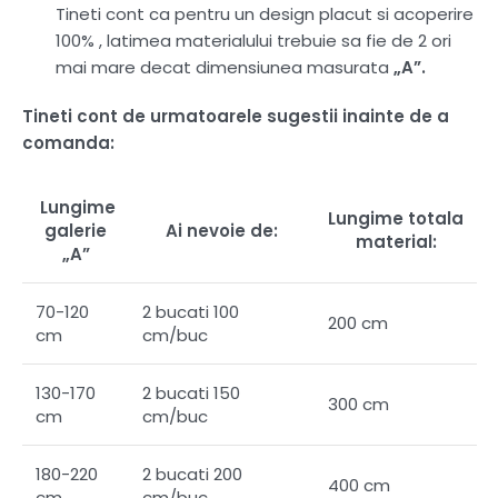
Tineti cont ca pentru un design placut si acoperire
100% , latimea materialului trebuie sa fie de 2 ori
mai mare decat dimensiunea masurata
„A”.
Tineti cont de urmatoarele sugestii inainte de a
comanda:
Lungime
Lungime totala
galerie
Ai nevoie de:
material:
„A”
70-120
2 bucati 100
200 cm
cm
cm/buc
130-170
2 bucati 150
300 cm
cm
cm/buc
180-220
2 bucati 200
400 cm
cm
cm/buc