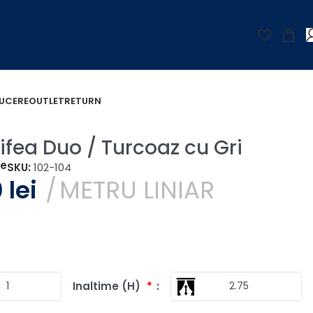
UCERE
OUTLET
RETURN
ifea Duo / Turcoaz cu Gri
țe
SKU:
102-104
0
lei
METRU LINIAR
Inaltime (H)
*