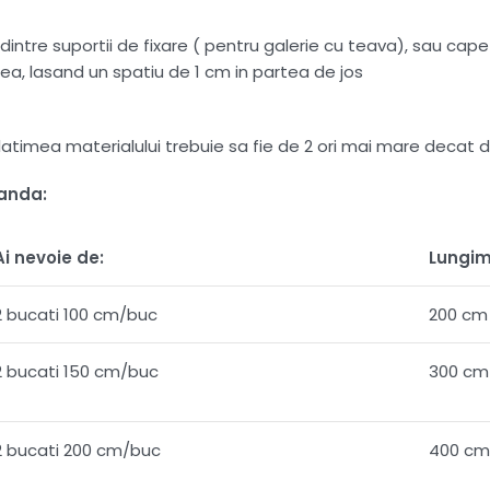
intre suportii de fixare ( pentru galerie cu teava), sau capete
ea, lasand un spatiu de 1 cm in partea de jos
 , latimea materialului trebuie sa fie de 2 ori mai mare dec
manda:
Ai nevoie de:
Lungim
2 bucati 100 cm/buc
200 cm
2 bucati 150 cm/buc
300 cm
2 bucati 200 cm/buc
400 cm