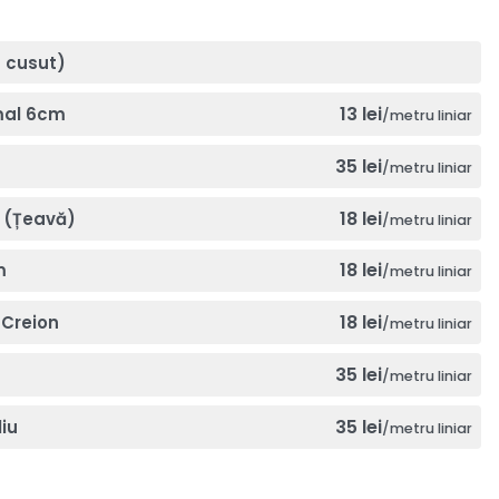
a cusut)
13 lei
mal 6cm
/metru liniar
35 lei
/metru liniar
18 lei
 (Țeavă)
/metru liniar
18 lei
m
/metru liniar
18 lei
Creion
/metru liniar
35 lei
/metru liniar
35 lei
iu
/metru liniar