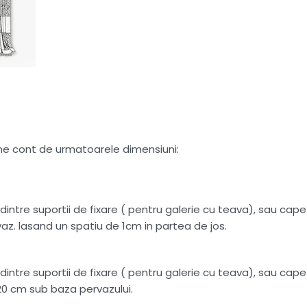
tine cont de urmatoarele dimensiuni:
intre suportii de fixare ( pentru galerie cu teava), sau capete
az. lasand un spatiu de 1cm in partea de jos.
intre suportii de fixare ( pentru galerie cu teava), sau capete
20 cm sub baza pervazului.