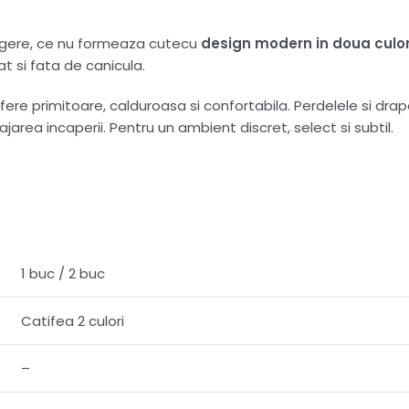
ingere, ce nu formeaza cutecu
design modern in doua culor
t si fata de canicula.
e primitoare, calduroasa si confortabila. Perdelele si draper
ajarea incaperii. Pentru un ambient discret, select si subtil.
1 buc / 2 buc
Catifea 2 culori
–