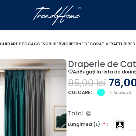
ICHIDARE STOC
ACCESORII
SERVICII
PERNE DECORATIVE
RAFTURI
RED
atifea Duo / Turcoaz cu Gri
Draperie de Cat
Adăugați la lista de dorin
76,0
95,00
lei
CULOARE
Anulează
Total:
Lungimea (L)
*