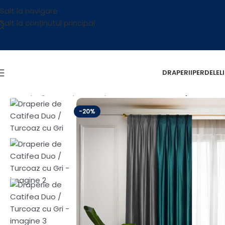
Salt la navigare
Salt la conținutul principal
DRAPERII
PERDELE
L
Prima pagină
/
Draperii
/
Draperii Catifea Duo
/
Draperie de C
-20%