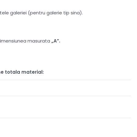
le galeriei (pentru galerie tip sina).
at dimensiunea masurata
„A”.
e totala material: