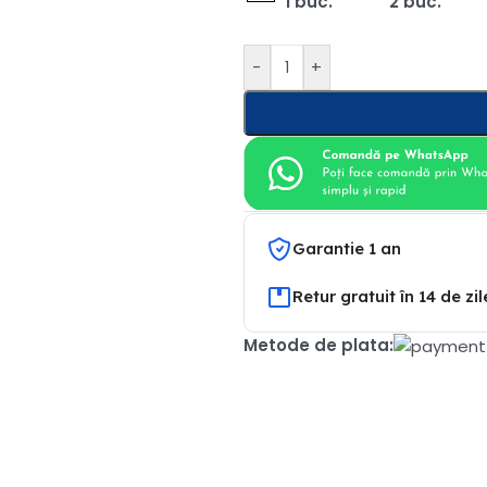
1 buc.
2 buc.
-
+
Garantie 1 an
Retur gratuit în 14 de zil
Metode de plata: