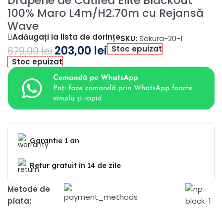
Draperie de Catifea Elite Blackout
100% Maro L4m/H2.70m cu Rejansă
Wave
Adăugați la lista de dorințe
SKU:
Sakura-20-1
203,00
lei
Stoc epuizat
679,00
lei
Stoc epuizat
Garantie 1 an
Retur gratuit în 14 de zile
Metode de
plata: