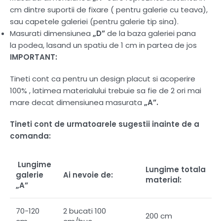
cm dintre suportii de fixare ( pentru galerie cu teava),
sau capetele galeriei (pentru galerie tip sina).
Masurati dimensiunea
„D”
de la baza galeriei pana
la podea, lasand un spatiu de 1 cm in partea de jos
IMPORTANT:
Tineti cont ca pentru un design placut si acoperire
100% , latimea materialului trebuie sa fie de 2 ori mai
mare decat dimensiunea masurata
„A”.
Tineti cont de urmatoarele sugestii inainte de a
comanda:
Lungime
Lungime totala
galerie
Ai nevoie de:
material:
„A”
70-120
2 bucati 100
200 cm