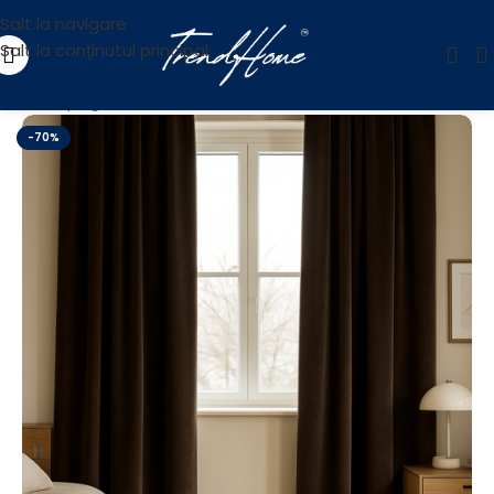
Salt la navigare
Salt la conținutul principal
Prima pagină
/
Reducere
-70%