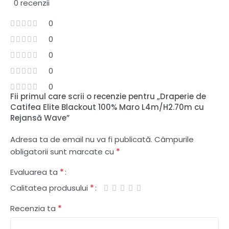
0 recenzii
0
0
0
0
0
Fii primul care scrii o recenzie pentru „Draperie de
Catifea Elite Blackout 100% Maro L4m/H2.70m cu
Rejansă Wave”
Adresa ta de email nu va fi publicată.
Câmpurile
*
obligatorii sunt marcate cu
*
Evaluarea ta
*
Calitatea produsului
*
Recenzia ta