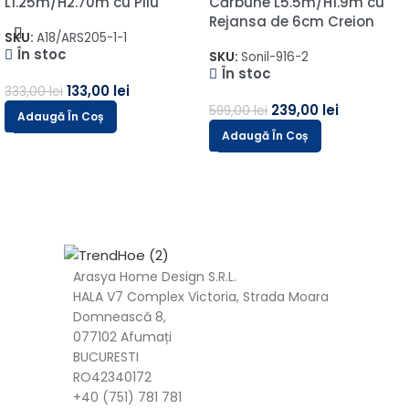
L1.25m/H2.70m cu Pliu
Cărbune L5.5m/H1.9m cu
Rejansa de 6cm Creion
SKU:
A18/ARS205-1-1
În stoc
SKU:
Sonil-916-2
În stoc
133,00
lei
333,00
lei
239,00
lei
599,00
lei
Adaugă În Coș
Adaugă În Coș
Arasya Home Design S.R.L.
HALA V7 Complex Victoria, Strada Moara
Domnească 8,
077102 Afumați
BUCURESTI
RO42340172
+40 (751) 781 781