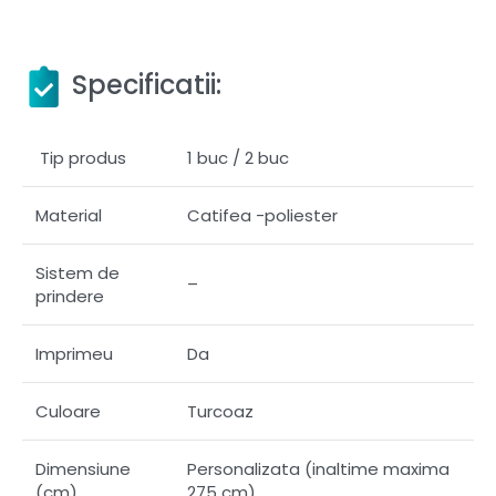
Specificatii:
Tip produs
1 buc / 2 buc
Material
Catifea -poliester
Sistem de
–
prindere
Imprimeu
Da
Culoare
Turcoaz
Dimensiune
Personalizata (inaltime maxima
(cm)
275 cm)