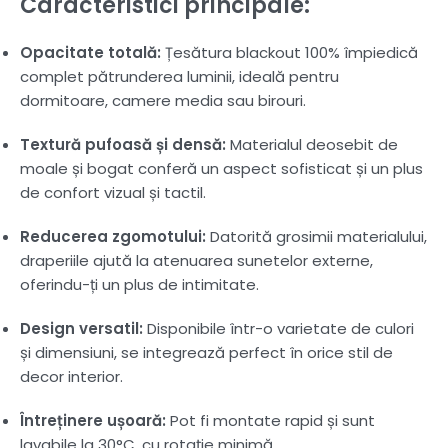
Caracteristici principale:
Opacitate totală:
Țesătura blackout 100% împiedică
complet pătrunderea luminii, ideală pentru
dormitoare, camere media sau birouri.
Textură pufoasă și densă:
Materialul deosebit de
moale și bogat conferă un aspect sofisticat și un plus
de confort vizual și tactil.
Reducerea zgomotului:
Datorită grosimii materialului,
draperiile ajută la atenuarea sunetelor externe,
oferindu-ți un plus de intimitate.
Design versatil:
Disponibile într-o varietate de culori
și dimensiuni, se integrează perfect în orice stil de
decor interior.
Întreținere ușoară:
Pot fi montate rapid și sunt
lavabile la 30°C, cu rotație minimă.