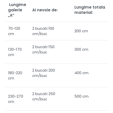
Lungime
Lungime totala
galerie
Ai nevoie de:
material:
„A”
70-120
2 bucati 100
200 cm
cm
cm/buc
2 bucati 150
130-170
300 cm
cm/buc
cm
2 bucati 200
180-220
400 cm
cm/buc
cm
2 bucati 250
230-270
500 cm
cm/buc
cm