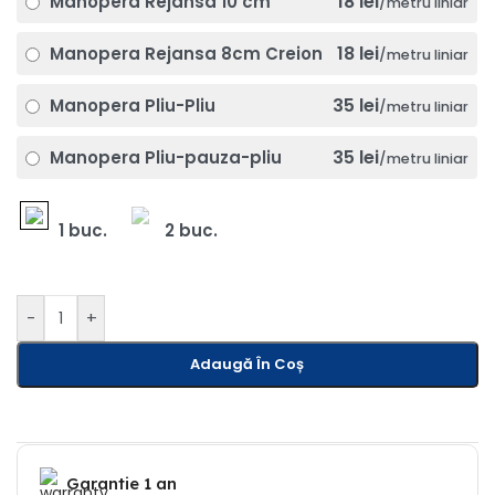
18 lei
Manopera Rejansa 10 cm
/metru liniar
18 lei
Manopera Rejansa 8cm Creion
/metru liniar
35 lei
Manopera Pliu-Pliu
/metru liniar
35 lei
Manopera Pliu-pauza-pliu
/metru liniar
1 buc.
2 buc.
-
+
Adaugă În Coș
Garantie 1 an