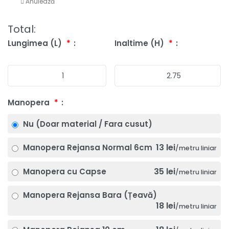
Anulează
Total:
Lungimea (L)
*
Inaltime (H)
*
Manopera
*
Nu (Doar material / Fara cusut)
13 lei
Manopera Rejansa Normal 6cm
/metru liniar
35 lei
Manopera cu Capse
/metru liniar
Manopera Rejansa Bara (Țeavă)
18 lei
/metru liniar