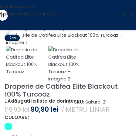
Salt la navigare
Salt la conținutul principal
Prima pagină
/
Draperii
/
Draperii Catifea Blackout Elite
Fă clic pentru a mări
-24%
Draperie de Catifea Elite Blackout
100% Turcoaz
Adăugați la lista de dorințe
SKU:
Sakura-21
90,90
lei
METRU LINIAR
119,90
lei
CULOARE