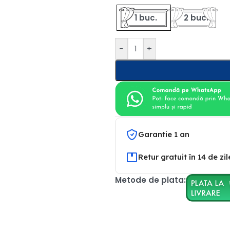
1 buc.
2 buc.
-
+
Garantie 1 an
Retur gratuit în 14 de zil
Metode de plata: