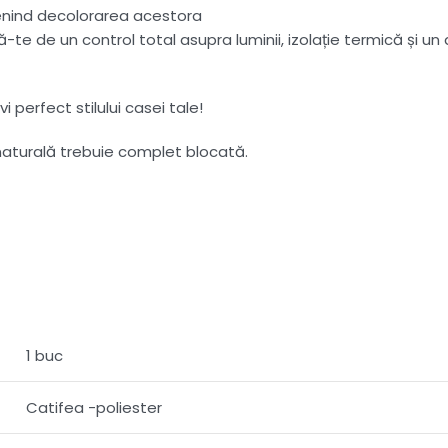
evenind decolorarea acestora
te de un control total asupra luminii, izolație termică și un 
 perfect stilului casei tale!
a naturală trebuie complet blocată.
1 buc
Catifea -poliester