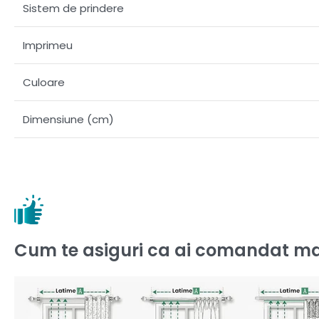
Sistem de prindere
Imprimeu
Culoare
Dimensiune (cm)
Cum te asiguri ca ai comandat ma