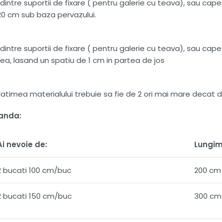
intre suportii de fixare ( pentru galerie cu teava), sau capete
20 cm sub baza pervazului.
intre suportii de fixare ( pentru galerie cu teava), sau capete
ea, lasand un spatiu de 1 cm in partea de jos
 , latimea materialului trebuie sa fie de 2 ori mai mare dec
manda:
Ai nevoie de:
Lungim
2 bucati 100 cm/buc
200 cm
2 bucati 150 cm/buc
300 cm