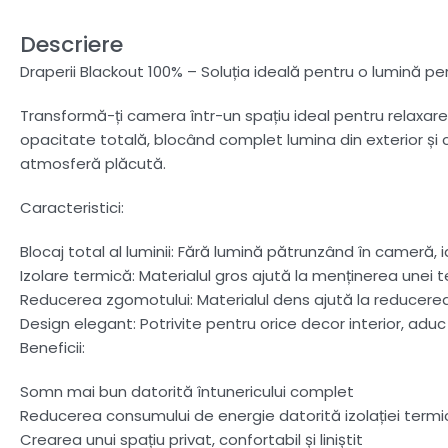
Descriere
Draperii Blackout 100% – Soluția ideală pentru o lumină pe
Transformă-ți camera într-un spațiu ideal pentru relaxare 
opacitate totală, blocând complet lumina din exterior și
atmosferă plăcută.
Caracteristici:
Blocaj total al luminii: Fără lumină pătrunzând în cameră, 
Izolare termică: Materialul gros ajută la menținerea unei 
Reducerea zgomotului: Materialul dens ajută la reducerea s
Design elegant: Potrivite pentru orice decor interior, aduc
Beneficii:
Somn mai bun datorită întunericului complet
Reducerea consumului de energie datorită izolației termi
Crearea unui spațiu privat, confortabil și liniștit