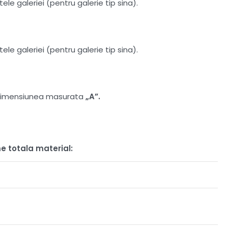
le galeriei (pentru galerie tip sina).
le galeriei (pentru galerie tip sina).
at dimensiunea masurata
„A”.
e totala material: