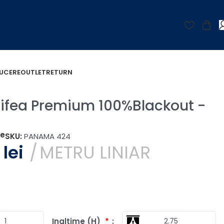
UCERE
OUTLET
RETURN
tifea Premium 100%Blackout -
țe
SKU:
PANAMA 424
0
lei
METRU LINIAR
Inaltime (H)
*