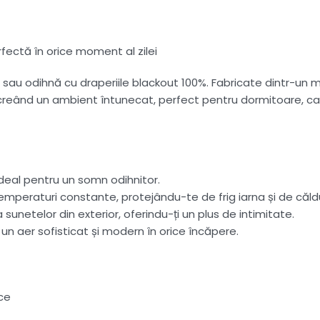
rfectă în orice moment al zilei
sau odihnă cu draperiile blackout 100%. Fabricate dintr-un ma
 creând un ambient întunecat, perfect pentru dormitoare, cam
ideal pentru un somn odihnitor.
temperaturi constante, protejându-te de frig iarna și de căld
unetelor din exterior, oferindu-ți un plus de intimitate.
 un aer sofisticat și modern în orice încăpere.
ce