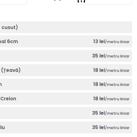
a cusut)
13 lei
mal 6cm
/metru liniar
35 lei
/metru liniar
18 lei
 (Țeavă)
/metru liniar
18 lei
m
/metru liniar
18 lei
Creion
/metru liniar
35 lei
/metru liniar
35 lei
iu
/metru liniar