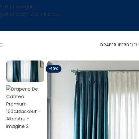
Salt la navigare
Salt la conținutul principal
DRAPERII
PERDELE
L
Prima pagină
/
Draperii
/
Draperii Catifea Blackout Premium
/
-10%