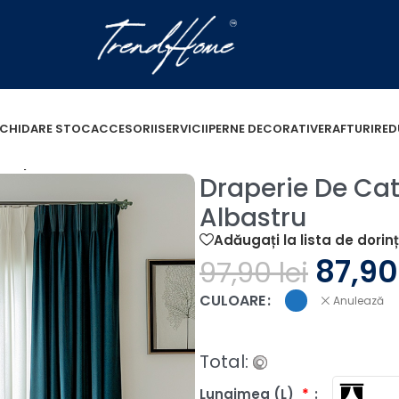
ICHIDARE STOC
ACCESORII
SERVICII
PERNE DECORATIVE
RAFTURI
RED
Draperie De Catifea Premium 100%Blackout -Albastru
Draperie De Ca
Albastru
Adăugați la lista de dorin
87,9
97,90
lei
CULOARE
Anulează
Total:
Lungimea (L)
*