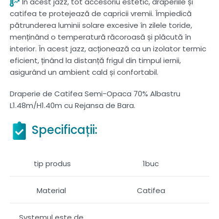
În acest jazz, tot accesoriu estetic, draperiile și
catifea te protejează de capricii vremii. Împiedică
pătrunderea luminii solare excesive în zilele toride,
menținând o temperatură răcoroasă și plăcută în
interior. În acest jazz, acționează ca un izolator termic
eficient, ținând la distanță frigul din timpul iernii,
asigurând un ambient cald și confortabil.
Draperie de Catifea Semi-Opaca 70% Albastru
L1.48m/H1.40m cu Rejansa de Bara.
Specificații:
tip produs
1buc
Material
Catifea
Systemul este de