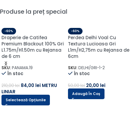
Produse la preț special
-60%
-60%
Draperie de Catifea
Perdea Delhi Voal Cu
Premium Blackout 100% Gri
Textura Lucioasa Gri
L1.75m/H1.50m cu Rejansa
L1m/H2,75m cu Rejansa de
de 6 cm
6cm
SKU:
PANAMA.19
SKU:
DELHI/GRI-1-2
În stoc
În stoc
84,00
lei
METRU
20,00
lei
210,00
lei
50,00
lei
LINIAR
Adaugă În Coș
Selectează Opțiunile