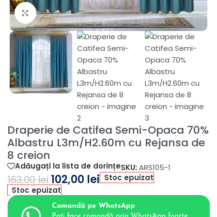
Fă clic pentru a mări
Draperie de Catifea Semi-Opaca 70%
Albastru L3m/H2.60m cu Rejansa de
8 creion
Adăugați la lista de dorințe
SKU:
ARS105-1
102,00
lei
Stoc epuizat
163,00
lei
Stoc epuizat