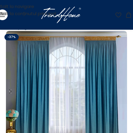
Salt la navigare
Salt la conținutul principal
Prima pagină
/
OUTLET
-37%