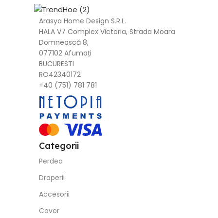
Arasya Home Design S.R.L.
HALA V7 Complex Victoria, Strada Moara
Domnească 8,
077102 Afumați
BUCURESTI
RO42340172
+40 (751) 781 781
Categorii
Perdea
Draperii
Accesorii
Covor