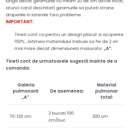
lunga decat geamurile cu minim 20 de cm astfel incat,
atunci cand deschiteti geamurile sa puteti strane
draperiile in laterale fara probleme.
IMPORTANT:
Tineti cont ca pentru un design placut si acoperire
100% , latimea materialului trebuie sa fie de 2 ori
mai mare decat dimensiunea masurata
„A”.
Tineti cont de urmatoarele sugestii inainte de a
comanda:
Galeria
Material
pulmonară
De asemenea:
pulmonar
„A”
total:
2 bucati 100
70-120 cm
200 cm
cm/buc