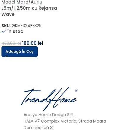
Model Maro/Auriu
L5m/H2.50m cu Rejansa
Wave
SKU:
GKM-324F-325
În stoc
180,00
lei
452,00
lei
Adaugă În Coș
Arasya Home Design S.R.L.
HALA V7 Complex Victoria, Strada Moara
Domnească 8,