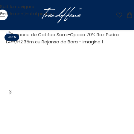
Salt la navigare
Salt la conținutul principal
Prima pagină
/
OUTLET
-60%