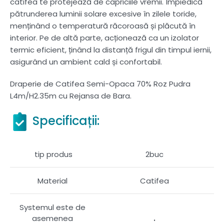
catifea te protejează de capriciile vremii. Împiedică
pătrunderea luminii solare excesive în zilele toride,
menținând o temperatură răcoroasă și plăcută în
interior. Pe de altă parte, acționează ca un izolator
termic eficient, ținând la distanță frigul din timpul iernii,
asigurând un ambient cald și confortabil.
Draperie de Catifea Semi-Opaca 70% Roz Pudra
L4m/H2.35m cu Rejansa de Bara.
Specificații:
tip produs
2buc
Material
Catifea
Systemul este de
.
asemenea