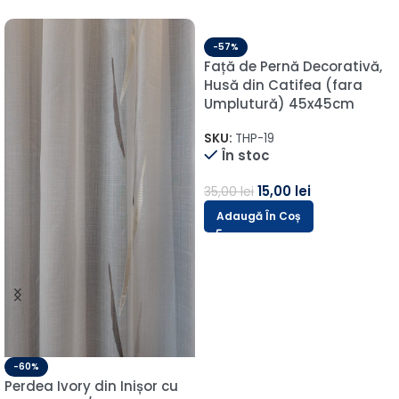
-57%
Față de Pernă Decorativă,
Husă din Catifea (fara
Umplutură) 45x45cm
SKU:
THP-19
În stoc
15,00
lei
35,00
lei
Adaugă În Coș
-60%
Perdea Ivory din Inișor cu