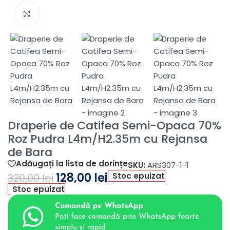
Fă clic pentru a mări
Draperie de Catifea Semi-Opaca 70%
Roz Pudra L4m/H2.35m cu Rejansa
de Bara
Adăugați la lista de dorințe
SKU:
ARS307-1-1
128,00
lei
Stoc epuizat
320,00
lei
Stoc epuizat