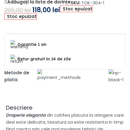
Adăugați la lista de dorințe
SKU:
TOK-304-1
118,00
lei
Stoc epuizat
295,00
lei
Stoc epuizat
Garantie 1 an
Retur gratuit în 14 de zile
Metode de
plata:
Descriere
Draperie eleganta
din catifea placuta la atingere care
desi este delicata, tesatura sa este rezistenta in timp
fiind creata prin cele mai moderne tehnici de