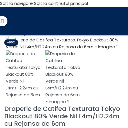
Salt la navigare
Salt la conținutul principal
Prima pagină
/
Reducere
Fă clic pentru a mări
-60%
Draperie de Catifea Texturata Tokyo
Blackout 80% Verde Nil L4m/H2.24m
cu Rejansa de 6cm