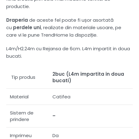
productie.
Draperia
de aceste fel poate fi ușor asortată
cu
perdele uni
, realizate din materiale usoare, pe
care vi le pune TrendHome la dispoziție.
L4m/H2.24m cu Rejansa de 6cm. L4m impartit in doua
bucati.
2buc (L4m impartita in doua
Tip produs
bucati)
Material
Catifea
Sistem de
–
prindere
Imprimeu
Da