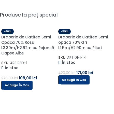
Produse la preț special
-60%
-59%
Draperie de Catifea Semi-
Draperie de Catifea Semi-
Opaca 70% Rosu
opaca 70% Gri
L3.30m/H2.62m cu Rejansă
L1.5m/H2.90m cu Pliuri
Capse Albe
SKU:
ARS101-1-1-1
În stoc
SKU:
ARS RED-1
În stoc
171,00
lei
420,00
lei
108,00
lei
270,00
lei
Adaugă În Coș
Adaugă În Coș