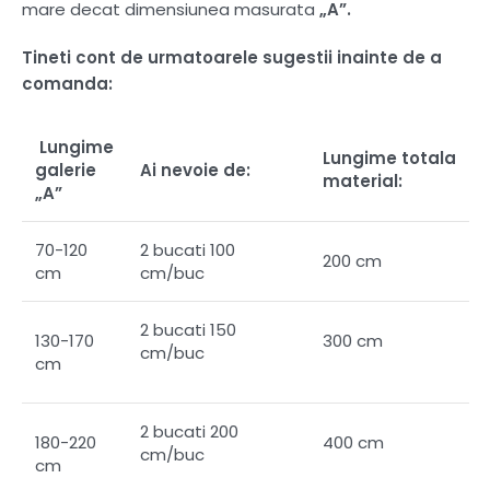
mare decat dimensiunea masurata
„A”.
Tineti cont de urmatoarele sugestii inainte de a
comanda:
Lungime
Lungime totala
galerie
Ai nevoie de:
material:
„A”
70-120
2 bucati 100
200 cm
cm
cm/buc
2 bucati 150
130-170
300 cm
cm/buc
cm
2 bucati 200
180-220
400 cm
cm/buc
cm