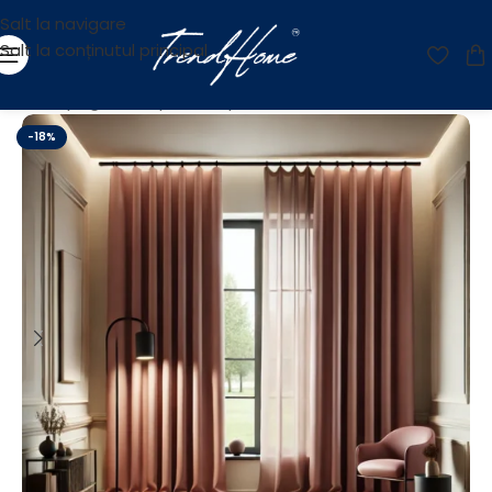
Salt la navigare
Salt la conținutul principal
Prima pagină
/
Draperii
/
Draperii Blackout 90%
-18%