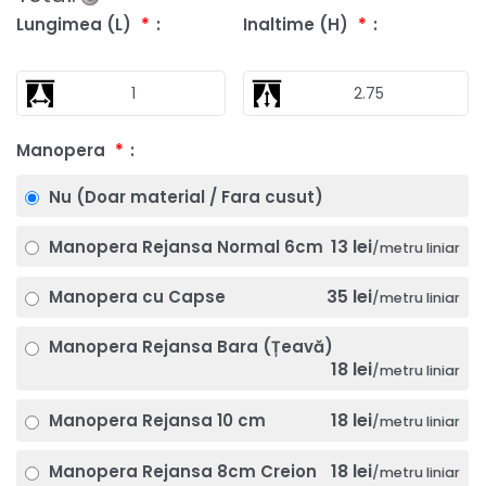
Lungimea (L)
*
Inaltime (H)
*
Manopera
*
Nu (Doar material / Fara cusut)
13 lei
Manopera Rejansa Normal 6cm
/metru liniar
35 lei
Manopera cu Capse
/metru liniar
Manopera Rejansa Bara (Țeavă)
18 lei
/metru liniar
18 lei
Manopera Rejansa 10 cm
/metru liniar
18 lei
Manopera Rejansa 8cm Creion
/metru liniar