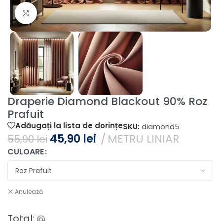
Fă clic pentru a mări
Draperie Diamond Blackout 90% Roz
Prafuit
Adăugați la lista de dorințe
SKU:
diamond5
45,90
lei
METRU LINIAR
55,90
lei
CULOARE
Anulează
Total: