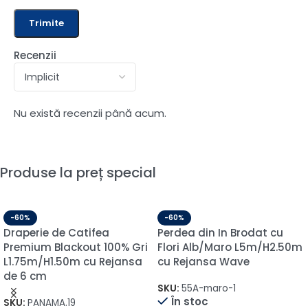
Recenzii
Nu există recenzii până acum.
Produse la preț special
-60%
-60%
Draperie de Catifea
Perdea din In Brodat cu
Premium Blackout 100% Gri
Flori Alb/Maro L5m/H2.50m
L1.75m/H1.50m cu Rejansa
cu Rejansa Wave
de 6 cm
SKU:
55A-maro-1
În stoc
SKU:
PANAMA.19