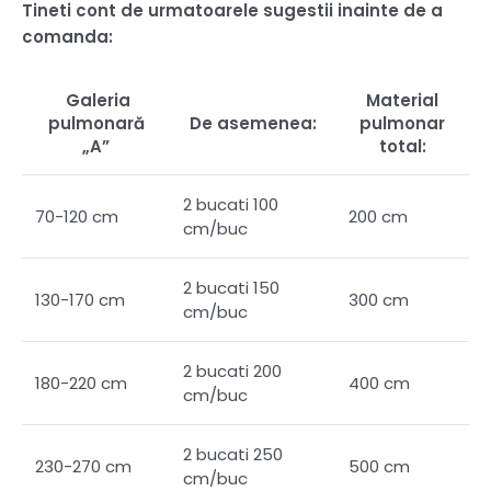
Tineti cont de urmatoarele sugestii inainte de a
comanda:
Galeria
Material
pulmonară
De asemenea:
pulmonar
„A”
total:
2 bucati 100
70-120 cm
200 cm
cm/buc
2 bucati 150
130-170 cm
300 cm
cm/buc
2 bucati 200
180-220 cm
400 cm
cm/buc
2 bucati 250
230-270 cm
500 cm
cm/buc