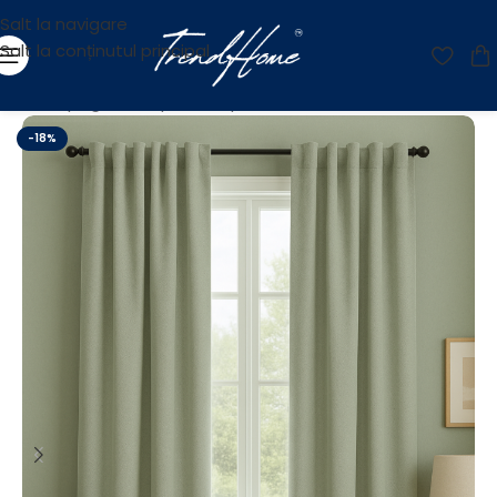
Salt la navigare
Salt la conținutul principal
Prima pagină
/
Draperii
/
Draperii Blackout 90%
-18%