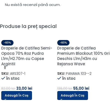
Nu există recenzii până acum.
Produse la preț special
-60%
-60%
Draperie de Catifea Semi-
Draperie de Catifea
Opaca 70% Roz Pudra
Premium Blackout 100% Gri
L1m/H2.70m cu Capse
Deschis L1m/H3m cu
Argintii
Rejansa Wave
SKU:
ARS307-1
SKU:
PANAMA 103--2
În stoc
În stoc
33,00
lei
55,00
lei
82,00
lei
138,00
lei
Adaugă În Coș
Adaugă În Coș