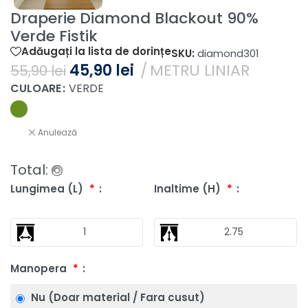
Draperie Diamond Blackout 90%
Verde Fistik
Adăugați la lista de dorințe
SKU:
diamond301
45,90
lei
METRU LINIAR
55,90
lei
CULOARE
VERDE
Anulează
Total:
Lungimea (L)
*
Inaltime (H)
*
Manopera
*
Nu (Doar material / Fara cusut)