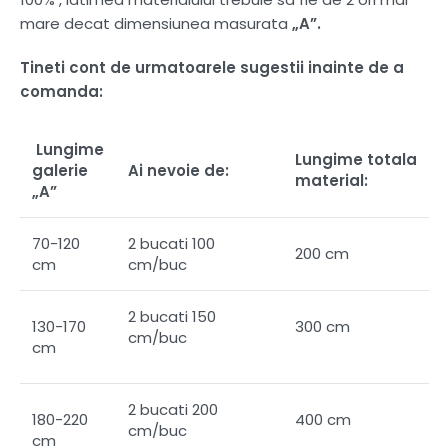
mare decat dimensiunea masurata
„A”.
Tineti cont de urmatoarele sugestii inainte de a
comanda:
Lungime
Lungime totala
galerie
Ai nevoie de:
material:
„A”
70-120
2 bucati 100
200 cm
cm
cm/buc
2 bucati 150
130-170
300 cm
cm/buc
cm
2 bucati 200
180-220
400 cm
cm/buc
cm