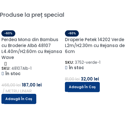
Produse la preț special
-60%
-60%
Perdea Mona din Bambus
Draperie Petek 14202 Verde
cu Broderie Albă 48107
L2m/H2.30m cu Rejansa de
L4.40m/H2.60m cu Rejansa
6cm
Wave
SKU:
3752-verde-1
În stoc
SKU:
48107Alb-1
În stoc
32,00
lei
81,00
lei
187,00
lei
466,00
lei
Adaugă În Coș
METRU LINIAR
Adaugă În Coș