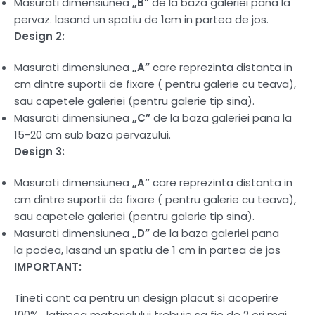
Masurati dimensiunea
„B”
de la baza galeriei pana la
pervaz. lasand un spatiu de 1cm in partea de jos.
Design 2:
Masurati dimensiunea
„A”
care reprezinta distanta in
cm dintre suportii de fixare ( pentru galerie cu teava),
sau capetele galeriei (pentru galerie tip sina).
Masurati dimensiunea
„C”
de la baza galeriei pana la
15-20 cm sub baza pervazului.
Design 3:
Masurati dimensiunea
„A”
care reprezinta distanta in
cm dintre suportii de fixare ( pentru galerie cu teava),
sau capetele galeriei (pentru galerie tip sina).
Masurati dimensiunea
„D”
de la baza galeriei pana
la podea, lasand un spatiu de 1 cm in partea de jos
IMPORTANT:
Tineti cont ca pentru un design placut si acoperire
100% , latimea materialului trebuie sa fie de 2 ori mai