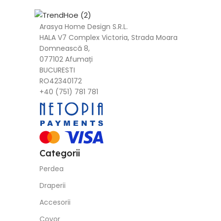
Arasya Home Design S.R.L.
HALA V7 Complex Victoria, Strada Moara
Domnească 8,
077102 Afumați
BUCURESTI
RO42340172
+40 (751) 781 781
Categorii
Perdea
Draperii
Accesorii
Covor