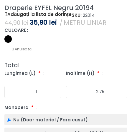
Draperie EYFEL Negru 20194
Adăugați la lista de dorințe
SKU:
22014
35,90
lei
METRU LINIAR
44,90
lei
CULOARE
Anulează
Total:
Lungimea (L)
*
Inaltime (H)
*
Manopera
*
Nu (Doar material / Fara cusut)