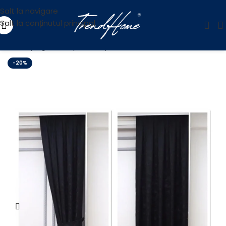
Salt la navigare
Salt la conținutul principal
Prima pagină
/
Draperii
/
Draperii de Textura
-20%