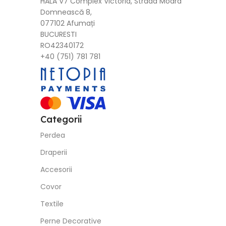
HALA V7 Complex Victoria, Strada Moara
Domnească 8,
077102 Afumați
BUCURESTI
RO42340172
+40 (751) 781 781
Categorii
Perdea
Draperii
Accesorii
Covor
Textile
Perne Decorative