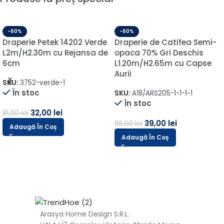
-60%
-60%
Draperie Petek 14202 Verde
Draperie de Catifea Semi-
L2m/H2.30m cu Rejansa de
opaca 70% Gri Deschis
6cm
L1.20m/H2.65m cu Capse
Aurii
SKU:
3752-verde-1
În stoc
SKU:
A18/ARS205-1-1-1-1
În stoc
32,00
lei
81,00
lei
39,00
lei
98,00
lei
Adaugă În Coș
Adaugă În Coș
Arasya Home Design S.R.L.