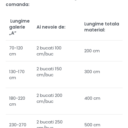
comanda:
Lungime
Lungime totala
galerie
Ai nevoie de:
material:
„A”
70-120
2 bucati 100
200 cm
cm
cm/buc
2 bucati 150
130-170
300 cm
cm/buc
cm
2 bucati 200
180-220
400 cm
cm/buc
cm
2 bucati 250
230-270
500 cm
cm/buc