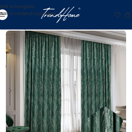
Salt la navigare
Salt la conținutul principal
Prima pagină
/
Reducere