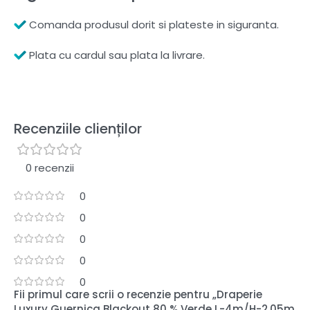
Comanda produsul dorit si plateste in siguranta.
Plata cu cardul sau plata la livrare.
Recenziile clienților
0 recenzii
0
0
0
0
0
Fii primul care scrii o recenzie pentru „Draperie
Luxury Guernica Blackout 80 % Verde L-4m/H-2.05m