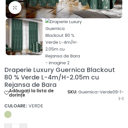
Fă clic pentru a mări
Draperie Luxury Guernica Blackout
80 % Verde L-4m/H-2.05m cu
Rejansa de Bara
Adăugați la lista de
SKU:
Guernica-Verde09-1-
dorințe
1-1
CULOARE
VERDE