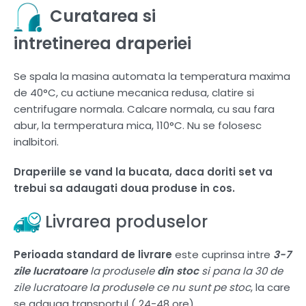
Curatarea si
intretinerea draperiei
Se spala la masina automata la temperatura maxima
de 40°C, cu actiune mecanica redusa, clatire si
centrifugare normala. Calcare normala, cu sau fara
abur, la termperatura mica, 110°C. Nu se folosesc
inalbitori.
Draperiile se vand la bucata, daca doriti set va
trebui sa adaugati doua produse in cos.
Livrarea produselor
Perioada standard de livrare
este cuprinsa intre
3-7
zile lucratoare
la produsele
din stoc
si pana la 30 de
zile lucratoare la produsele ce nu sunt pe stoc
, la care
se adauga transportul ( 24-48 ore).