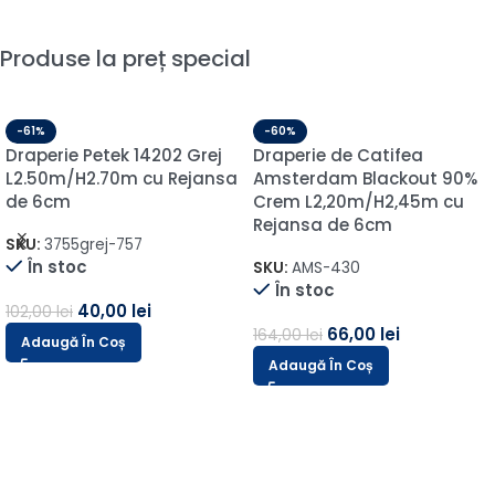
Produse la preț special
-61%
-60%
Draperie Petek 14202 Grej
Draperie de Catifea
L2.50m/H2.70m cu Rejansa
Amsterdam Blackout 90%
de 6cm
Crem L2,20m/H2,45m cu
Rejansa de 6cm
SKU:
3755grej-757
În stoc
SKU:
AMS-430
În stoc
40,00
lei
102,00
lei
66,00
lei
164,00
lei
Adaugă În Coș
Adaugă În Coș