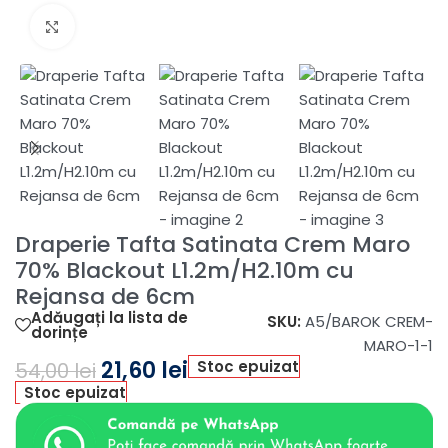
Fă clic pentru a mări
Draperie Tafta Satinata Crem Maro
70% Blackout L1.2m/H2.10m cu
Rejansa de 6cm
Adăugați la lista de
SKU:
A5/BAROK CREM-
dorințe
MARO-1-1
21,60
lei
Stoc epuizat
54,00
lei
Stoc epuizat