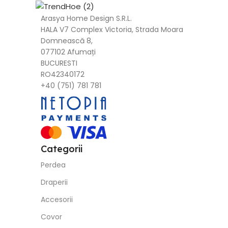
Arasya Home Design S.R.L.
HALA V7 Complex Victoria, Strada Moara
Domnească 8,
077102 Afumați
BUCURESTI
RO42340172
+40 (751) 781 781
Categorii
Perdea
Draperii
Accesorii
Covor