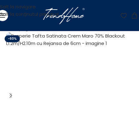
Salt la navigare
Salt la conținutul principal
Prima pagină
/
OUTLET
-60%