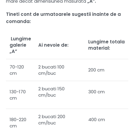
mare decat dimensiunea masurata
„A”.
Tineti cont de urmatoarele sugestii inainte de a
comanda:
Lungime
Lungime totala
galerie
Ai nevoie de:
material:
„A”
70-120
2 bucati 100
200 cm
cm
cm/buc
2 bucati 150
130-170
300 cm
cm/buc
cm
2 bucati 200
180-220
400 cm
cm/buc
cm