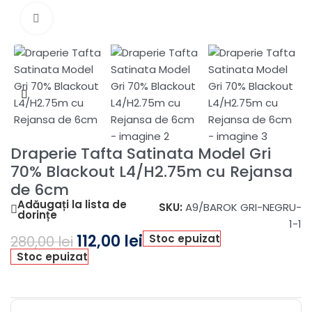
Fă clic pentru a mări
Draperie Tafta Satinata Model Gri
70% Blackout L4/H2.75m cu Rejansa
de 6cm
Adăugați la lista de
SKU:
A9/BAROK GRI-NEGRU-
dorințe
1-1
112,00
lei
Stoc epuizat
280,00
lei
Stoc epuizat