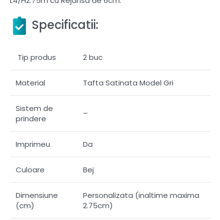
L4/H2.75m cu Rejansa de 6cm.
Specificatii:
Tip produs
2 buc
Material
Tafta Satinata Model Gri
Sistem de
–
prindere
Imprimeu
Da
Culoare
Bej
Dimensiune
Personalizata (inaltime maxima
(cm)
2.75cm)