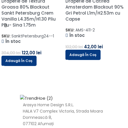
Draperie de Textura
Draperie de Catifea
Groasa 80% Blackout
Amsterdam Blackout 90%
Sankt Petersburg Crem
Gri Petrol L1m/H2.53m cu
Vanilla L4.35m/H1.30 Pliu
Capse
Pliu- Sina 1.75m
SKU:
AMS-411-2
În stoc
SKU:
SanktPetersburg24--1
În stoc
42,00
lei
102,00
lei
122,00
lei
304,00
lei
Adaugă În Coș
Adaugă În Coș
Arasya Home Design S.R.L.
HALA V7 Complex Victoria, Strada Moara
Domnească 8,
077102 Afumați