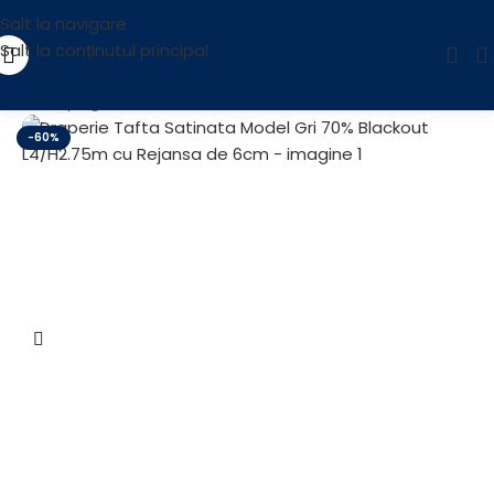
Salt la navigare
Salt la conținutul principal
Prima pagină
/
OUTLET
-60%