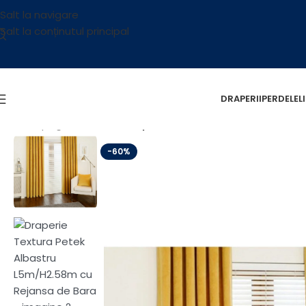
Salt la navigare
Salt la conținutul principal
DRAPERII
PERDELE
L
Prima pagină
/
OUTLET
/
Draperie Textura Petek Albastru
-60%