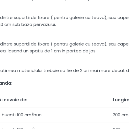
intre suportii de fixare ( pentru galerie cu teava), sau capete
20 cm sub baza pervazului.
intre suportii de fixare ( pentru galerie cu teava), sau capete
ea, lasand un spatiu de 1 cm in partea de jos
 , latimea materialului trebuie sa fie de 2 ori mai mare dec
manda:
Ai nevoie de:
Lungim
2 bucati 100 cm/buc
200 cm