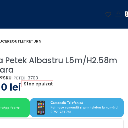
UCERE
OUTLET
RETURN
ra Petek Albastru L5m/H2.58m
Bara
țe
SKU:
PETEK-3703
00
lei
Stoc epuizat