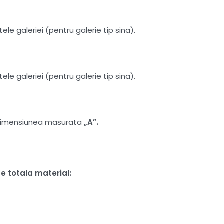
le galeriei (pentru galerie tip sina).
le galeriei (pentru galerie tip sina).
at dimensiunea masurata
„A”.
e totala material: