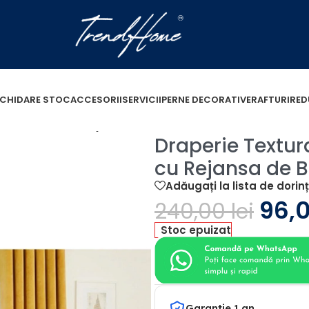
ICHIDARE STOC
ACCESORII
SERVICII
PERNE DECORATIVE
RAFTURI
RED
 L5m/H2.58m cu Rejansa de Bara
Draperie Textu
cu Rejansa de 
Adăugați la lista de dorin
96,
240,00
lei
Stoc epuizat
Garantie 1 an