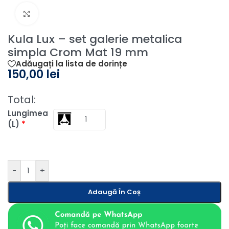
Fă clic pentru a mări
Kula Lux – set galerie metalica
simpla Crom Mat 19 mm
Adăugați la lista de dorințe
150,00
lei
Total:
Lungimea
(L)
*
-
+
Adaugă În Coș