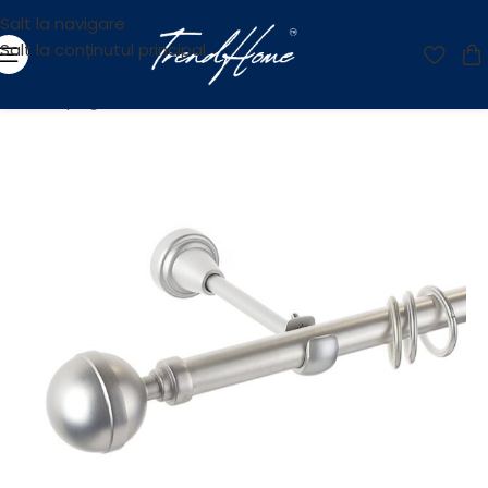
Salt la navigare
Salt la conținutul principal
Prima pagină
/
Accesorii
/
Galerii
/
Galerii Metalice