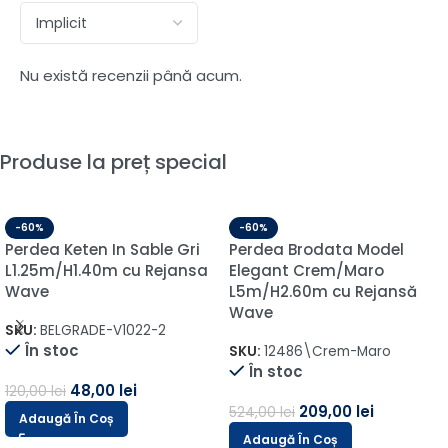
Nu există recenzii până acum.
Produse la preț special
-60%
-60%
Draperie EYFEL Ivory 20194
Perdea Ivory din Inișor cu
L1m/H2.20m cu Rejansa de
Model Maro/Auriu
6cm
L5m/H2.50m cu Rejansa
Wave
SKU:
14835-4836
În stoc
SKU:
GKM-324F-325
În stoc
19,00
lei
48,00
lei
180,00
lei
452,00
lei
Adaugă În Coș
Adaugă În Coș