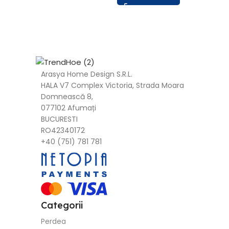
Arasya Home Design S.R.L.
HALA V7 Complex Victoria, Strada Moara
Domnească 8,
077102 Afumați
BUCURESTI
RO42340172
+40 (751) 781 781
Categorii
Perdea