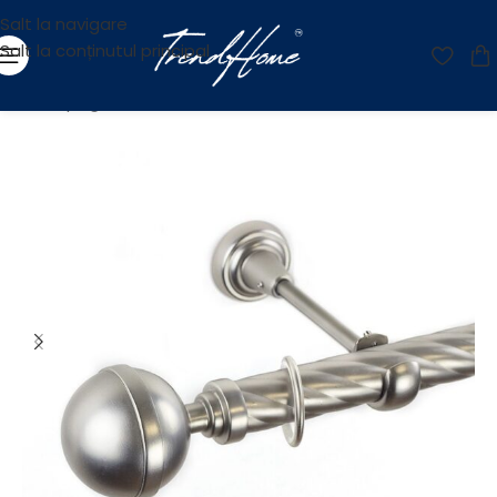
Salt la navigare
Salt la conținutul principal
Prima pagină
/
Accesorii
/
Galerii
/
Galerii cu Teava - 25 mm