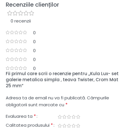
Recenziile clienților
0 recenzii
0
0
0
0
0
Fii primul care scrii o recenzie pentru „Kula Lux- set
galerie metalica simpla , teava Twister, Crom Mat
25 mm”
Adresa ta de email nu va fi publicată.
Câmpurile
*
obligatorii sunt marcate cu
*
Evaluarea ta
*
Calitatea produsului