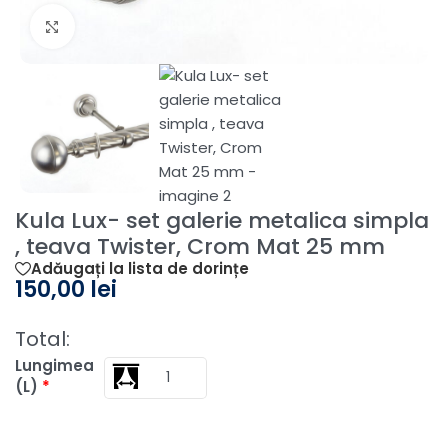
Fă clic pentru a mări
Kula Lux- set galerie metalica simpla
, teava Twister, Crom Mat 25 mm
Adăugați la lista de dorințe
150,00
lei
Total:
Lungimea
(L)
*