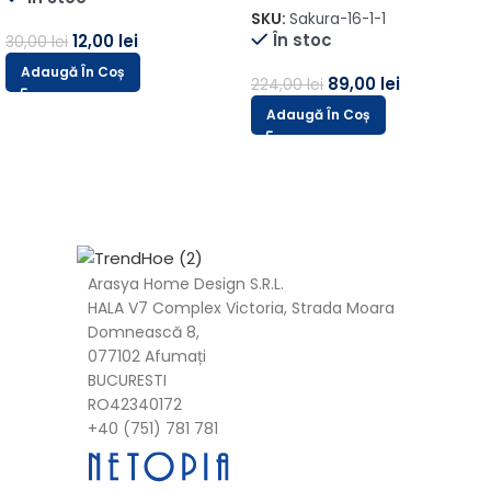
SKU:
Sakura-22
În stoc
SKU:
SanktPetersburg24--1
În stoc
64,00
lei
161,00
lei
122,00
lei
304,00
lei
Adaugă În Coș
Adaugă În Coș
Arasya Home Design S.R.L.
HALA V7 Complex Victoria, Strada Moara
Domnească 8,
077102 Afumați
BUCURESTI
RO42340172
+40 (751) 781 781