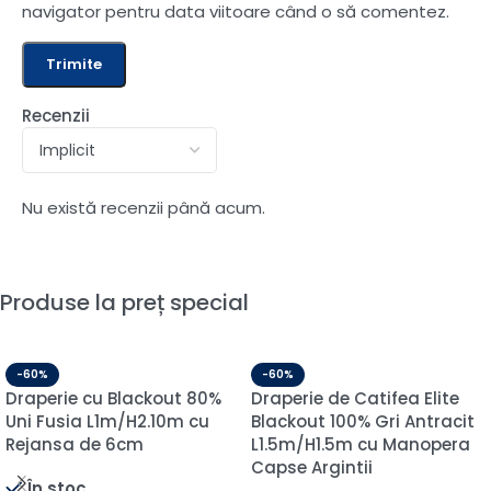
navigator pentru data viitoare când o să comentez.
Recenzii
Nu există recenzii până acum.
Produse la preț special
-60%
-60%
Draperie de Catifea Elite
Draperie de Textura
Blackout 100% Alb-Ivory
Groasa 80% Blackout
L1.15m/H2.75m cu Rejansa
Sankt Petersburg Crem
Wave
Vanilla L4.35m/H1.30 Pliu
Pliu- Sina 1.75m