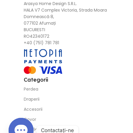
Draperii
Accesorii
Covor
Textile
Perne Decorative
Contracte
Politica de Livrare
Politica de Retur
Termeni si Conditii
Politica de Confindentialitate GDPR
Return
Social Media
TikTok
Contactaţi-ne
Facebook