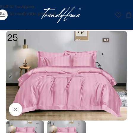
Salt la navigare
Salt la conținutul principal
Prima pagină
/
Textile
/
Lenjerie de Pat
Fă clic pentru a mări