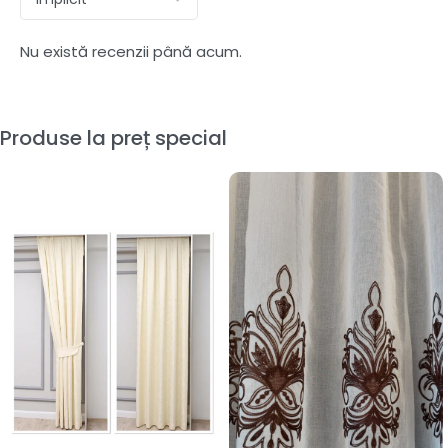
Nu există recenzii până acum.
Produse la preț special
-60%
-60%
Perdea Mona din Bambus
Draperie de Catifea
cu Broderie Albă 48107
Amsterdam Blackout 90%
L4.40m/H2.60m cu Rejansa
Crem L2,20m/H2,45m cu
Wave
Rejansa de 6cm
SKU:
48107Alb-1
SKU:
AMS-430
În stoc
În stoc
187,00
lei
66,00
lei
466,00
lei
164,00
lei
METRU LINIAR
Adaugă În Coș
Adaugă În Coș