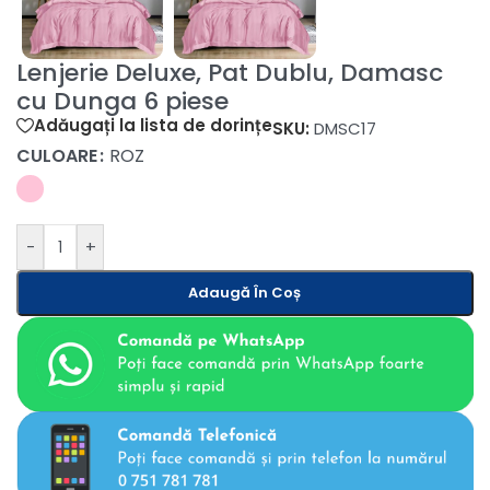
Lenjerie Deluxe, Pat Dublu, Damasc
cu Dunga 6 piese
Adăugați la lista de dorințe
SKU:
DMSC17
CULOARE
ROZ
-
+
Adaugă În Coș