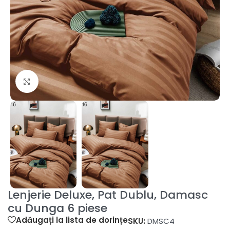
Fă clic pentru a mări
Lenjerie Deluxe, Pat Dublu, Damasc
cu Dunga 6 piese
Adăugați la lista de dorințe
SKU:
DMSC4