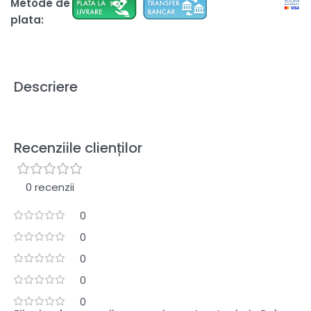
Metode de
plata:
Descriere
Recenziile clienților
0 recenzii
0
0
0
0
0