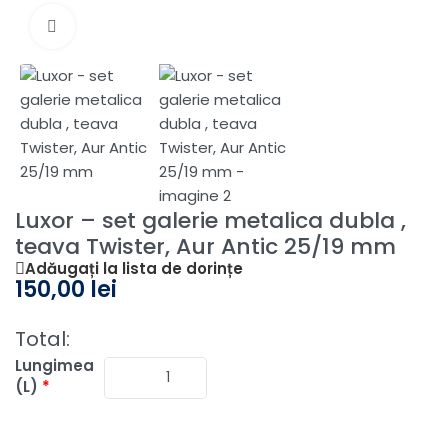
Fă clic pentru a mări
Luxor – set galerie metalica dubla ,
teava Twister, Aur Antic 25/19 mm
Adăugați la lista de dorințe
150,00
lei
Total:
Lungimea
(L)
*