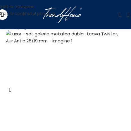
Salt la navigare
Salt la conținutul principal
Prima pagină
/
Accesorii
/
Galerii
/
Galerii Metalice