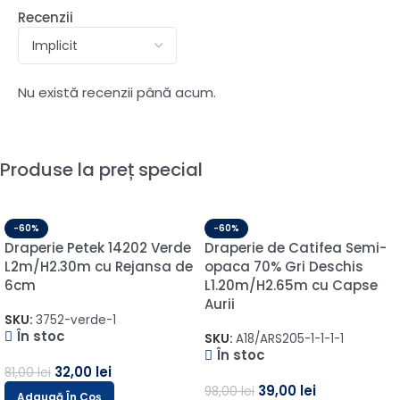
Recenzii
Nu există recenzii până acum.
Produse la preț special
-60%
-60%
Draperie Petek 14202 Verde
Draperie de Catifea Semi-
L2m/H2.30m cu Rejansa de
opaca 70% Gri Deschis
6cm
L1.20m/H2.65m cu Capse
Aurii
SKU:
3752-verde-1
În stoc
SKU:
A18/ARS205-1-1-1-1
În stoc
32,00
lei
81,00
lei
39,00
lei
98,00
lei
Adaugă În Coș