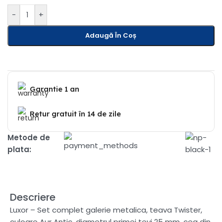
-
+
Adaugă În Coș
Garantie 1 an
Retur gratuit în 14 de zile
Metode de
plata:
Descriere
Luxor – Set complet galerie metalica, teava Twister,
culoare Aur Antic, diametrul primei tevi 25 mm, cea din